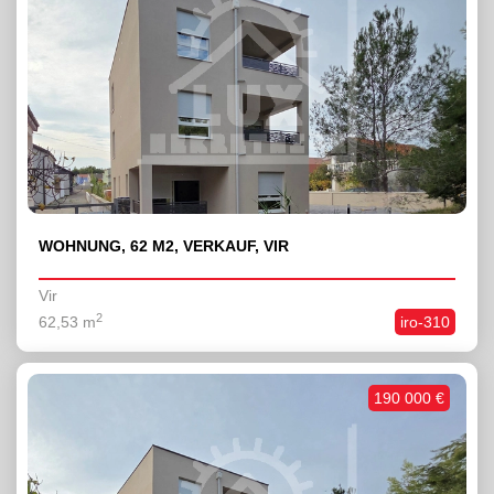
WOHNUNG, 62 M2, VERKAUF, VIR
Vir
2
62,53 m
iro-310
190 000 €