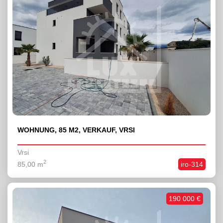
WOHNUNG, 85 M2, VERKAUF, VRSI
Vrsi
2
85,00 m
iro-314
190 000 €