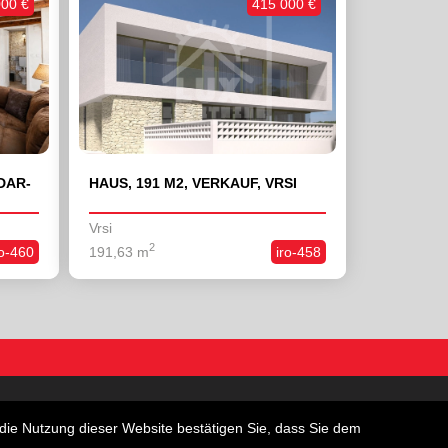
000 €
415 000 €
DAR-
HAUS, 191 M2, VERKAUF, VRSI
Vrsi
2
ro-460
191,63 m
iro-458
wohnungen
Garagen
die Nutzung dieser Website bestätigen Sie, dass Sie dem