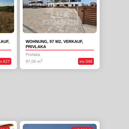
AUF,
WOHNUNG, 97 M2, VERKAUF,
PRIVLAKA
Privlaka
2
ro-427
97,05 m
iro-346