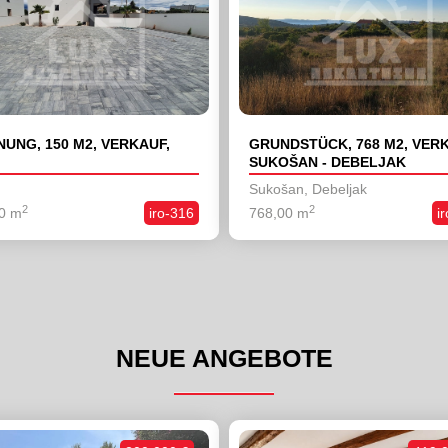
UNG, 150 M2, VERKAUF,
GRUNDSTÜCK, 768 M2, VERK
SUKOŠAN - DEBELJAK
Sukošan, Debeljak
2
2
0 m
iro-316
768,00 m
i
NEUE ANGEBOTE