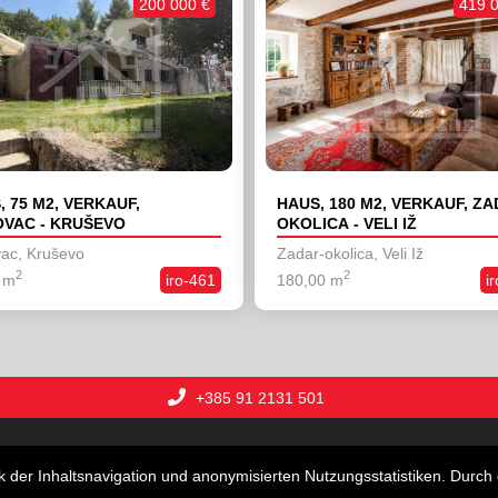
200 000 €
419 
, 75 M2, VERKAUF,
HAUS, 180 M2, VERKAUF, ZA
VAC - KRUŠEVO
OKOLICA - VELI IŽ
ac, Kruševo
Zadar-okolica, Veli Iž
2
2
 m
iro-461
180,00 m
i
+385 91 2131 501
 und Villen
Grundstücke
Geschäftsräume
Ferien
der Inhaltsnavigation und anonymisierten Nutzungsstatistiken. Durch 