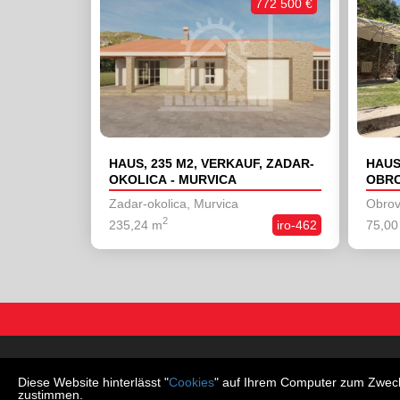
772 500 €
HAUS, 235 M2, VERKAUF, ZADAR-
HAUS
OKOLICA - MURVICA
OBRO
Zadar-okolica, Murvica
Obrov
2
235,24 m
iro-462
75,00
Wohnungen
Häuser
Diese Website hinterlässt "
Cookies
" auf Ihrem Computer zum Zweck 
zustimmen.