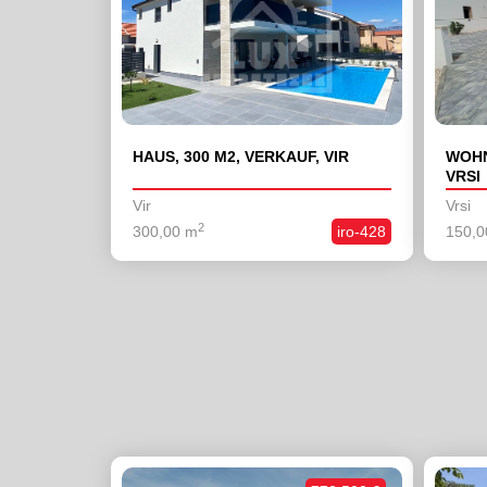
HAUS, 300 M2, VERKAUF, VIR
WOHN
VRSI
Vir
Vrsi
2
300,00 m
iro-428
150,0