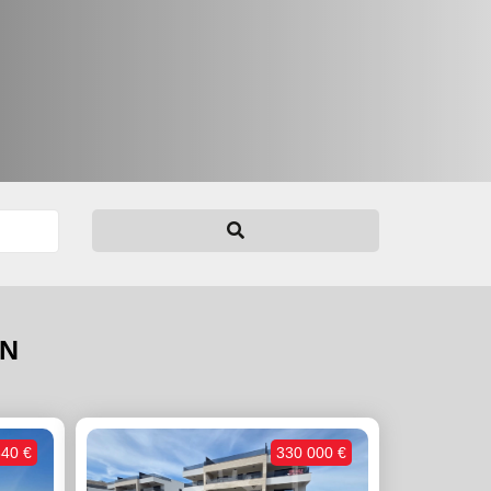
EN
840 €
330 000 €