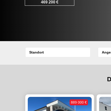
469 200 €
D
889 000 €