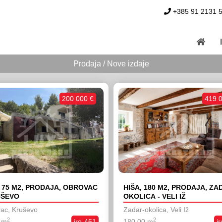
+385 91 2131 
Prodaja / Nove izdaje
200 000 €
419 
, 75 M2, PRODAJA, OBROVAC
HIŠA, 180 M2, PRODAJA, ZA
UŠEVO
OKOLICA - VELI IŽ
ac, Kruševo
Zadar-okolica, Veli Iž
2
2
 m
iro-461
180,00 m
i