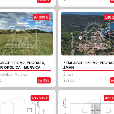
94 000 €
148 
JIŠČE, 604 M2, PRODAJA,
ZEMLJIŠČE, 959 M2, PRODA
R-OKOLICA - MURVICA
ŽMAN
-okolica, Murvica
Žman
2
2
0 m
iro-455
959,00 m
i
485 595 €
432 