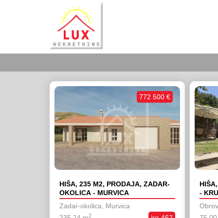
772 500 €
HIŠA, 235 M2, PRODAJA, ZADAR-
HIŠA
OKOLICA - MURVICA
- KR
Zadar-okolica, Murvica
Obrov
2
235,24 m
iro-462
75,00