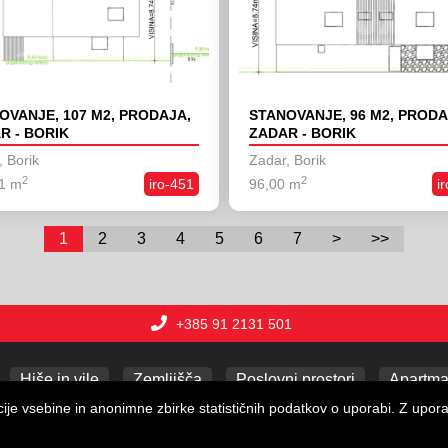
OVANJE, 107 M2, PRODAJA,
STANOVANJE, 96 M2, PRODA
R - BORIK
ZADAR - BORIK
 Borik
Zadar, Borik
2
2
1 m
iro-451
96,00 m
i
1
2
3
4
5
6
7
>
>>
+385 91 2131 501
Hiše in vile
Zemljišča
Poslovni prostori
Apartma
je vsebine in anonimne zbirke statističnih podatkov o uporabi. Z uporabo