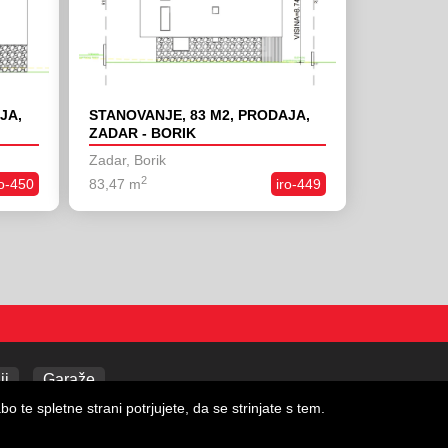
JA,
STANOVANJE, 83 M2, PRODAJA,
ZADAR - BORIK
Zadar, Borik
2
ro-450
83,47 m
iro-449
ji
Garaže
 te spletne strani potrjujete, da se strinjate s tem.