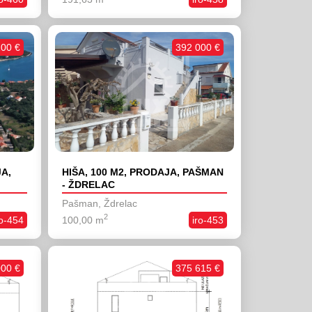
200 €
392 000 €
JA,
HIŠA, 100 M2, PRODAJA, PAŠMAN
- ŽDRELAC
Pašman, Ždrelac
2
ro-454
100,00 m
iro-453
000 €
375 615 €