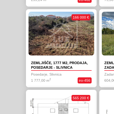
166 000 €
ZEMLJIŠČE, 1777 M2, PRODAJA,
ZEML
POSEDARJE - SLIVNICA
ZADA
Posedarje, Slivnica
Zadar
2
1 777,00 m
iro-456
604,0
565 200 €