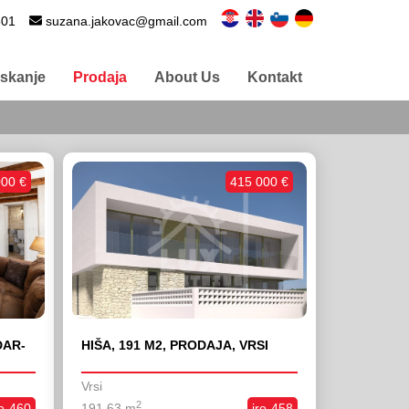
501
suzana.jakovac@gmail.com
Iskanje
Prodaja
About Us
Kontakt
000 €
415 000 €
DAR-
HIŠA, 191 M2, PRODAJA, VRSI
Vrsi
2
ro-460
191,63 m
iro-458