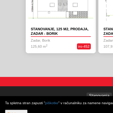
STANOVANJE, 125 M2, PRODAJA,
STAN
ZADAR - BORIK
ZADA
Zadar, Borik
Zadar,
2
125,60 m
iro-452
107,9
Stanovanja
Ta spletna stran zapusti "
piškotke
" v računalniku za namene navigaci