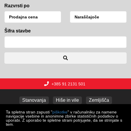
Razvrsti po
Šifra stavbe
+385 91 2131 501
Stanovanja
Hiše in vile
Zemljišča
Poslovni prostori
Apartmaji
Garaže
Ta spletna stran zapusti "
piškotke
" v računalniku za namene
navigacije vsebine in anonimne zbirke statističnih podatkov o
uporabi. Z uporabo te spletne strani potrjujete, da se strinjate s
tem.