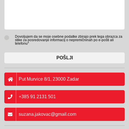
Dovoljujem da se moje osebne podatke zbirajo prek tega obrazca za
stike za posredovanje informacij o nepremičninah po e-pošti ali
telefonu*
POŠLJI
Put Murvice 8/1, 23000 Zadar
+385 91 2131 501
suzana.jakovac@gmail.com