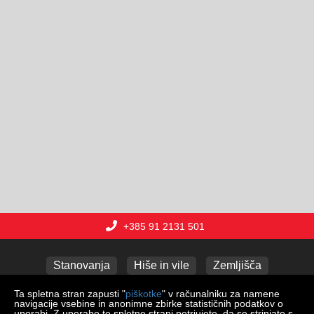
+385 91 2131 501
Stanovanja
Hiše in vile
Zemljišča
Poslovni prostori
Apartmaji
Garaže
Ta spletna stran zapusti "
piškotke
" v računalniku za namene
navigacije vsebine in anonimne zbirke statističnih podatkov o
uporabi. Z uporabo te spletne strani potrjujete, da se strinjate s