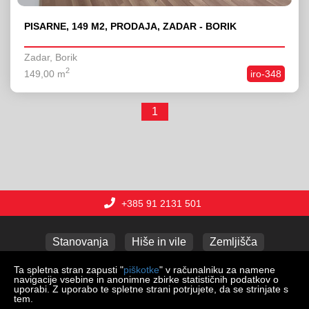
PISARNE, 149 M2, PRODAJA, ZADAR - BORIK
Zadar, Borik
2
149,00 m
iro-348
1
+385 91 2131 501
Stanovanja
Hiše in vile
Zemljišča
Poslovni prostori
Apartmaji
Garaže
Ta spletna stran zapusti "
piškotke
" v računalniku za namene
navigacije vsebine in anonimne zbirke statističnih podatkov o
uporabi. Z uporabo te spletne strani potrjujete, da se strinjate s
tem.