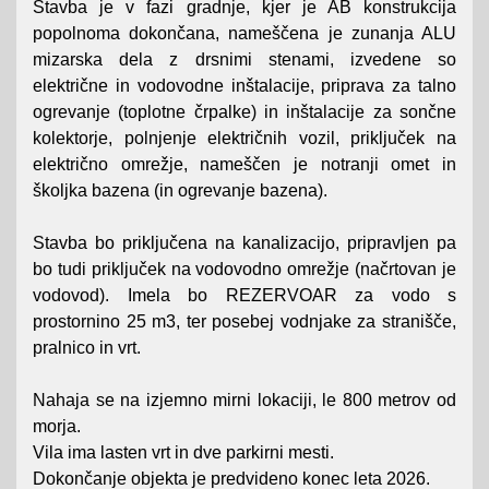
Stavba je v fazi gradnje, kjer je AB konstrukcija
popolnoma dokončana, nameščena je zunanja ALU
mizarska dela z drsnimi stenami, izvedene so
električne in vodovodne inštalacije, priprava za talno
ogrevanje (toplotne črpalke) in inštalacije za sončne
kolektorje, polnjenje električnih vozil, priključek na
električno omrežje, nameščen je notranji omet in
školjka bazena (in ogrevanje bazena).
Stavba bo priključena na kanalizacijo, pripravljen pa
bo tudi priključek na vodovodno omrežje (načrtovan je
vodovod). Imela bo REZERVOAR za vodo s
prostornino 25 m3, ter posebej vodnjake za stranišče,
pralnico in vrt.
Nahaja se na izjemno mirni lokaciji, le 800 metrov od
morja.
Vila ima lasten vrt in dve parkirni mesti.
Dokončanje objekta je predvideno konec leta 2026.