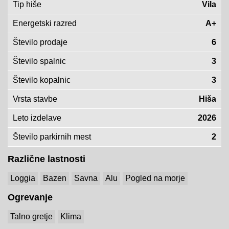
Tip hiše
Vila
Energetski razred
A+
Število prodaje
6
Število spalnic
3
Število kopalnic
3
Vrsta stavbe
Hiša
Leto izdelave
2026
Število parkirnih mest
2
Različne lastnosti
Loggia
Bazen
Savna
Alu
Pogled na morje
Ogrevanje
Talno gretje
Klima