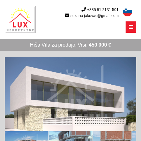
+385 91 2131 501
suzana.jakovac@gmail.com
Menu
Hiša Vila za prodajo, Vrsi,
450 000 €