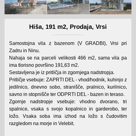
Hiša, 191 m2, Prodaja, Vrsi
Samostojna vila z bazenom (V GRADBI), Vrsi pri
Zadru in Ninu.
Nahaja se na parceli velikosti 466 m2, sama vila pa
ima tlorisno površino 191,63 m2.
Sestavljena je iz pritličja in zgornjega nadstropja.
Pritličje vsebuje: ZAPRTI DEL - vhod/hodnik, kuhinjo z
jedilnico, dnevno sobo, stranišče, pralnico, kurilnico,
savno in stopnišče ter ODPRTI DEL - bazen in teraso.
Zgornje nadstropje vsebuje: vhodno dvorano, tri
spalnice, vsaka s svojo kopalnico in garderobo, ter
ložo. Vsaka soba ima izhod na ložo s čudovitim
razgledom na morje in Velebit.