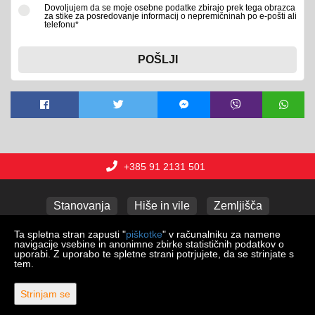
Dovoljujem da se moje osebne podatke zbirajo prek tega obrazca
za stike za posredovanje informacij o nepremičninah po e-pošti ali
telefonu*
POŠLJI
+385 91 2131 501
Stanovanja
Hiše in vile
Zemljišča
Poslovni prostori
Apartmaji
Garaže
Ta spletna stran zapusti "
piškotke
" v računalniku za namene
navigacije vsebine in anonimne zbirke statističnih podatkov o
uporabi. Z uporabo te spletne strani potrjujete, da se strinjate s
tem.
Copyright © 2026 Lux nekretnine j.d.o.o.
Web Design & Powered by
i
Real
One
-
program za upravljanje
Strinjam se
nepremičnin
.