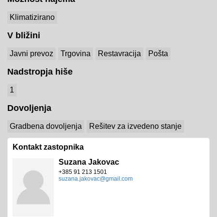
Klimatizirano
V bližini
Javni prevoz
Trgovina
Restavracija
Pošta
Nadstropja hiše
1
Dovoljenja
Gradbena dovoljenja
Rešitev za izvedeno stanje
Kontakt zastopnika
Suzana Jakovac
+385 91 213 1501
suzana.jakovac@gmail.com