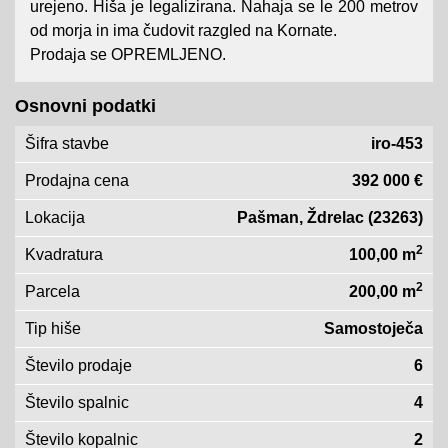
urejeno. Hiša je legalizirana. Nahaja se le 200 metrov
od morja in ima čudovit razgled na Kornate.
Prodaja se OPREMLJENO.
Osnovni podatki
Šifra stavbe
iro-453
Prodajna cena
392 000 €
Lokacija
Pašman, Ždrelac (23263)
2
Kvadratura
100,00 m
2
Parcela
200,00 m
Tip hiše
Samostoječa
Število prodaje
6
Število spalnic
4
Število kopalnic
2