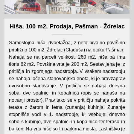
Hiša, 100 m2, Prodaja, Pašman - Ždrelac
Samostojna hiša, dvoetažna, z neto bivalno površino
približno 100 m2, Ždrelac (Gladuša) na otoku Pašman.
Nahaja se na parceli velikosti 260 m2, hiša pa ima
tloris 62 m2. Površina vrta je 200 m2. Sestavljena je iz
pritličja in zgornjega nadstropja. V vsakem nadstropju
se nahaja ločena stanovanjska enota, ki je pravzaprav
dvosobno stanovanje. V pritličju se nahaja dnevna
soba, dve spalnici in kopalnica (opis se nanaša na
notranji prostor). Prav tako se v pritličju nahaja pokrita
terasa z žarom in letna (zunanja) kuhinja. Zunanje
stopnišče vodi v 1. nadstropje, ki vsebuje: dnevno
sobo s kuhinjo, dve spalnici in kopalnico ter teraso in
balkon. Na vrtu hiše so tri parkirna mesta. Lastništvo je