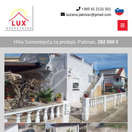
+385 91 2131 501
suzana.jakovac@gmail.com
Menu
Hiša Samostoječa za prodajo, Pašman,
392 000 €