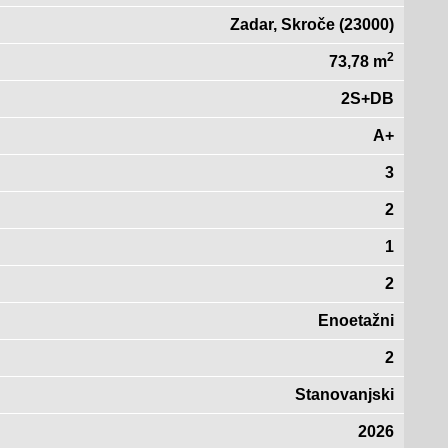
Zadar, Skroče (23000)
2
73,78 m
2S+DB
A+
3
2
1
2
Enoetažni
2
Stanovanjski
2026