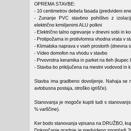
OPREMA STAVBE:
- 10 centimetrov debela fasada (predvideni ener
- Zunanje PVC stavbno pohištvo z izolacij
električno krmiljenimi ALU polkni
- Električno talno ogrevanje v dnevni sobi in ko
- Protipožarna in protivlomna vhodna vrata v s
- Klimatska naprava v vseh prostorih (dnevna s
- Video domofon na vhodu v stavbo
- Prvovrstna keramika in parket na tleh (kupec 
- Stavba bo priključena na mestni vodovod in k
Stavba ima gradbeno dovoljenje. Nahaja se na 
avtobusna postaja, otroško igrišče).
Stanovanja je mogoče kupiti tudi s stanovanj
% varščine).
Ker bodo stanovanja vpisana na DRUŽBO, k
Dokončanje gradnje je predvideno spomladi 20