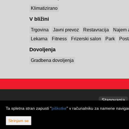
Klimatizirano
V bližini
Trgovina
Javni prevoz
Restavracija
Najem 
Lekarna
Fitness
Frizerski salon
Park
Post
Dovoljenja
Gradbena dovoljenja
Stanovanja
Ta spletna stran zapusti "
piškotke
" v računalniku za namene navigaci
Strinjam se