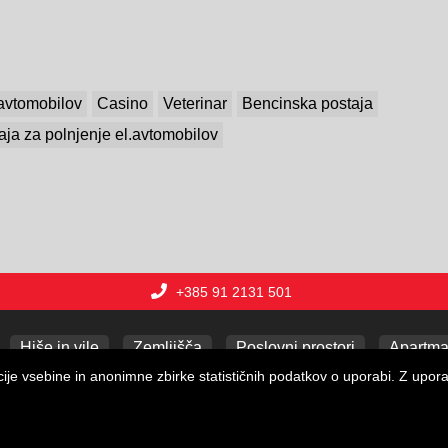
avtomobilov
Casino
Veterinar
Bencinska postaja
aja za polnjenje el.avtomobilov
+385 91 2131 501
Hiše in vile
Zemljišča
Poslovni prostori
Apartma
je vsebine in anonimne zbirke statističnih podatkov o uporabi. Z uporabo
Copyright © 2026 Lux nekretnine j.d.o.o.
Web Design & Powered by
i
Real
One
-
program za upravljanje nepremičnin
.