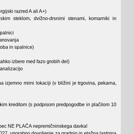
gijski razred A ali A+)
skim steklom, dvižno-drsnimi stenami, komarniki in
palnici
tanovanja
oba in spalnice)
lahko izbere med fazo grobih del)
analizacijo
izjemno mirni lokaciji (v bližini je trgovina, pekarna,
skim kreditom (s podpisom predpogodbe in plačilom 10
upec NE PLAČA nepremičninskega davka!
27, uporabno dovoljenje za gradnjo in etažna lastnina