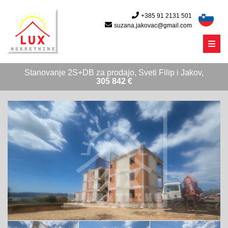
+385 91 2131 501
suzana.jakovac@gmail.com
Menu
Stanovanje 2S+DB za prodajo, Sveti Filip i Jakov,
305 842 €