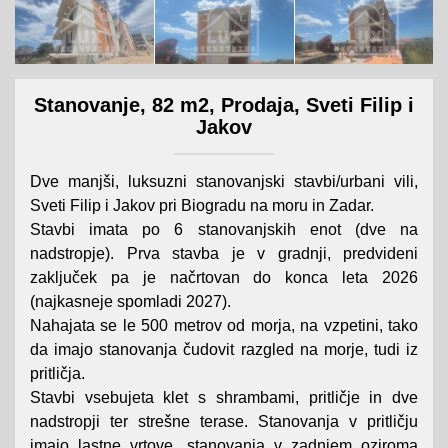
Stanovanje, 82 m2, Prodaja, Sveti Filip i
Jakov
Dve manjši, luksuzni stanovanjski stavbi/urbani vili,
Sveti Filip i Jakov pri Biogradu na moru in Zadar.
Stavbi imata po 6 stanovanjskih enot (dve na
nadstropje). Prva stavba je v gradnji, predvideni
zaključek pa je načrtovan do konca leta 2026
(najkasneje spomladi 2027).
Nahajata se le 500 metrov od morja, na vzpetini, tako
da imajo stanovanja čudovit razgled na morje, tudi iz
pritličja.
Stavbi vsebujeta klet s shrambami, pritličje in dve
nadstropji ter strešne terase. Stanovanja v pritličju
imajo lastne vrtove, stanovanja v zadnjem oziroma