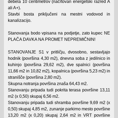
debela 10 centimetrov (načrtovan energetski razred A
ali A+).
Stavbi bosta priključeni na mestni vodovod in
kanalizacijo.
Stanovanja bodo vpisana na podjetje, zato kupec NE
PLAČA DAVKA NA PROMET NEPREMIČNIN!
STANOVANJE S1 v pritličju, dvosobno, sestavljajo
hodnik (površina 4,30 m2), dnevna soba z jedilnico in
kuhinjo (površina 29,62 m2), dve spalnici (površina
11,66 m2 in 10,82 m2), kopalnica (površina 5,23 m2) in
stranišče (površina 2,80 m2).
Skupna notranja površina znaša 64,43 m2.
Stanovanju pripada tudi pokrita terasa površine 13,11
m2 (x 0,50) skupaj 6,56 m2.
Stanovanju pripada tudi shramba površine 9,69 m2 (x
0,50) skupaj 4,85 m2, zunanje parkirno mesto površine
13,20 m2 (x 0,20) skupaj 2,64 m2 in VRT površine