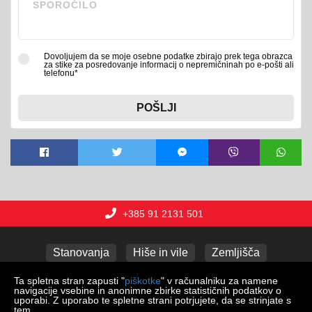
Dovoljujem da se moje osebne podatke zbirajo prek tega obrazca
za stike za posredovanje informacij o nepremičninah po e-pošti ali
telefonu*
POŠLJI
+385 91 2131 501
Stanovanja
Hiše in vile
Zemljišča
Poslovni prostori
Apartmaji
Garaže
Ta spletna stran zapusti "
piškotke
" v računalniku za namene
navigacije vsebine in anonimne zbirke statističnih podatkov o
uporabi. Z uporabo te spletne strani potrjujete, da se strinjate s
tem.