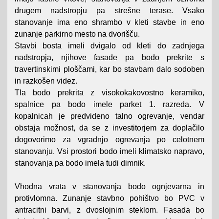
drugem nadstropju pa strešne terase. Vsako
stanovanje ima eno shrambo v kleti stavbe in eno
zunanje parkirno mesto na dvorišču.
Stavbi bosta imeli dvigalo od kleti do zadnjega
nadstropja, njihove fasade pa bodo prekrite s
travertinskimi ploščami, kar bo stavbam dalo sodoben
in razkošen videz.
Tla bodo prekrita z visokokakovostno keramiko,
spalnice pa bodo imele parket 1. razreda. V
kopalnicah je predvideno talno ogrevanje, vendar
obstaja možnost, da se z investitorjem za doplačilo
dogovorimo za vgradnjo ogrevanja po celotnem
stanovanju. Vsi prostori bodo imeli klimatsko napravo,
stanovanja pa bodo imela tudi dimnik.
Vhodna vrata v stanovanja bodo ognjevarna in
protivlomna. Zunanje stavbno pohištvo bo PVC v
antracitni barvi, z dvoslojnim steklom. Fasada bo