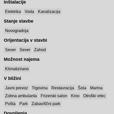
Inštalacije
Elektrika
Voda
Kanalizacija
Stanje stavbe
Novogradnja
Orijentacija v stavbi
Sever
Sever
Zahod
Možnost najema
Klimatizirano
V bližini
Javni prevoz
Trgovina
Restavracija
Šola
Marina
Zobna ambulanta
Frizerski salon
Kino
Otroški vrtec
Pošta
Park
Zabaviščni park
Dovoljenja