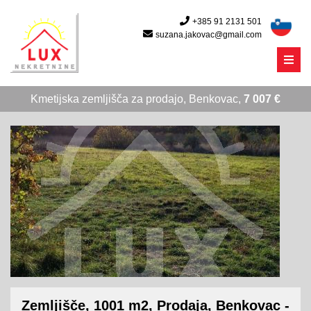
+385 91 2131 501
suzana.jakovac@gmail.com
Menu
Kmetijska zemljišča za prodajo, Benkovac,
7 007 €
Zemljišče, 1001 m2, Prodaja, Benkovac -