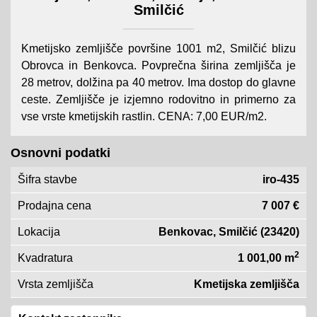
Smilčić
Kmetijsko zemljišče površine 1001 m2, Smilčić blizu
Obrovca ​​in Benkovca. Povprečna širina zemljišča je
28 metrov, dolžina pa 40 metrov. Ima dostop do glavne
ceste. Zemljišče je izjemno rodovitno in primerno za
vse vrste kmetijskih rastlin. CENA: 7,00 EUR/m2.
Osnovni podatki
Šifra stavbe
iro-435
Prodajna cena
7 007 €
Lokacija
Benkovac, Smilčić (23420)
2
Kvadratura
1 001,00 m
Vrsta zemljišča
Kmetijska zemljišča