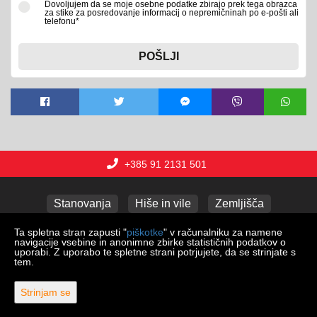
Dovoljujem da se moje osebne podatke zbirajo prek tega obrazca
za stike za posredovanje informacij o nepremičninah po e-pošti ali
telefonu*
POŠLJI
+385 91 2131 501
Stanovanja
Hiše in vile
Zemljišča
Poslovni prostori
Apartmaji
Garaže
Ta spletna stran zapusti "
piškotke
" v računalniku za namene
navigacije vsebine in anonimne zbirke statističnih podatkov o
uporabi. Z uporabo te spletne strani potrjujete, da se strinjate s
tem.
Copyright © 2026 Lux nekretnine j.d.o.o.
Web Design & Powered by
i
Real
One
-
program za upravljanje
Strinjam se
nepremičnin
.