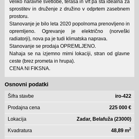
veliko naravne svetlobe, terasa in vrt pa sta idealna za
sprostitev in druženje z družino v odprtem zasebnem
prostoru.
Stanovanje je bilo leta 2020 popolnoma prenovljeno in
opremljeno. Ogrevanje je električno (norveški
radiatorji), nova pa je tudi klimatska naprava.
Stanovanje se prodaja OPREMLJENO.
Nahaja se na izjemno mirni lokaciji, stran od glavne
ceste (brez prometa in hrupa).
CENA NI FIKSNA.
Osnovni podatki
Šifra stavbe
iro-422
Prodajna cena
225 000 €
Lokacija
Zadar, Belafuža (23000)
2
Kvadratura
48,89 m