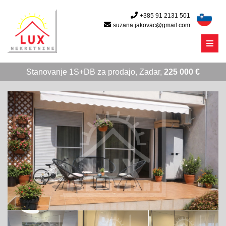
+385 91 2131 501
suzana.jakovac@gmail.com
Menu
Stanovanje 1S+DB za prodajo, Zadar,
225 000 €