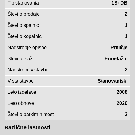
Tip stanovanja
1S+DB
Število prodaje
2
Število spalnic
1
Število kopalnic
1
Nadstropje opisno
Pritličje
Število etaž
Enoetažni
Nadstropij v stavbi
2
Vrsta stavbe
Stanovanjski
Leto izdelave
2008
Leto obnove
2020
Število parkirnih mest
2
Različne lastnosti