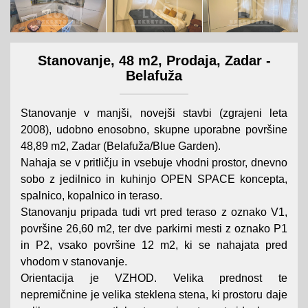
Stanovanje, 48 m2, Prodaja, Zadar -
Belafuža
Stanovanje v manjši, novejši stavbi (zgrajeni leta
2008), udobno enosobno, skupne uporabne površine
48,89 m2, Zadar (Belafuža/Blue Garden).
Nahaja se v pritličju in vsebuje vhodni prostor, dnevno
sobo z jedilnico in kuhinjo OPEN SPACE koncepta,
spalnico, kopalnico in teraso.
Stanovanju pripada tudi vrt pred teraso z oznako V1,
površine 26,60 m2, ter dve parkirni mesti z oznako P1
in P2, vsako površine 12 m2, ki se nahajata pred
vhodom v stanovanje.
Orientacija je VZHOD. Velika prednost te
nepremičnine je velika steklena stena, ki prostoru daje