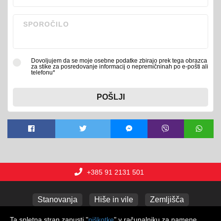
Dovoljujem da se moje osebne podatke zbirajo prek tega obrazca
za stike za posredovanje informacij o nepremičninah po e-pošti ali
telefonu*
POŠLJI
+385 91 2131 501
Stanovanja
Hiše in vile
Zemljišča
Poslovni prostori
Apartmaji
Garaže
Ta spletna stran zapusti "
piškotke
" v računalniku za namene