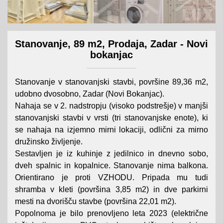
Stanovanje, 89 m2, Prodaja, Zadar - Novi
bokanjac
Stanovanje v stanovanjski stavbi, površine 89,36 m2,
udobno dvosobno, Zadar (Novi Bokanjac).
Nahaja se v 2. nadstropju (visoko podstrešje) v manjši
stanovanjski stavbi v vrsti (tri stanovanjske enote), ki
se nahaja na izjemno mirni lokaciji, odlični za mirno
družinsko življenje.
Sestavljen je iz kuhinje z jedilnico in dnevno sobo,
dveh spalnic in kopalnice. Stanovanje nima balkona.
Orientirano je proti VZHODU. Pripada mu tudi
shramba v kleti (površina 3,85 m2) in dve parkirni
mesti na dvorišču stavbe (površina 22,01 m2).
Popolnoma je bilo prenovljeno leta 2023 (električne