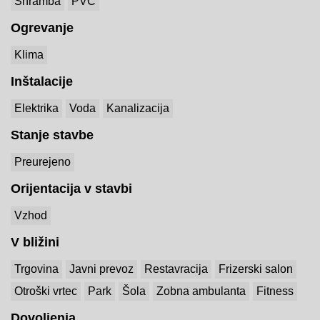
Shramba
PVC
Ogrevanje
Klima
Inštalacije
Elektrika
Voda
Kanalizacija
Stanje stavbe
Preurejeno
Orijentacija v stavbi
Vzhod
V bližini
Trgovina
Javni prevoz
Restavracija
Frizerski salon
Otroški vrtec
Park
Šola
Zobna ambulanta
Fitness
Dovoljenja