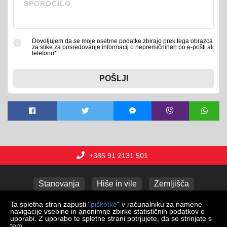
Dovoljujem da se moje osebne podatke zbirajo prek tega obrazca
za stike za posredovanje informacij o nepremičninah po e-pošti ali
telefonu*
POŠLJI
+385 91 2131 501
Stanovanja
Hiše in vile
Zemljišča
Poslovni prostori
Apartmaji
Garaže
Ta spletna stran zapusti "
piškotke
" v računalniku za namene
navigacije vsebine in anonimne zbirke statističnih podatkov o
uporabi. Z uporabo te spletne strani potrjujete, da se strinjate s
tem.