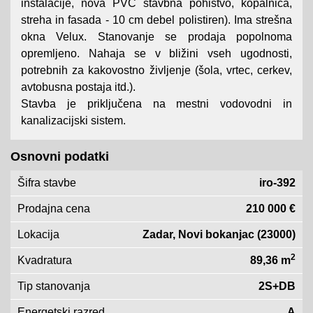
inštalacije, nova PVC stavbna pohištvo, kopalnica,
streha in fasada - 10 cm debel polistiren). Ima strešna
okna Velux. Stanovanje se prodaja popolnoma
opremljeno. Nahaja se v bližini vseh ugodnosti,
potrebnih za kakovostno življenje (šola, vrtec, cerkev,
avtobusna postaja itd.).
Stavba je priključena na mestni vodovodni in
kanalizacijski sistem.
Osnovni podatki
Šifra stavbe
iro-392
Prodajna cena
210 000 €
Lokacija
Zadar, Novi bokanjac (23000)
2
Kvadratura
89,36 m
Tip stanovanja
2S+DB
Energetski razred
A