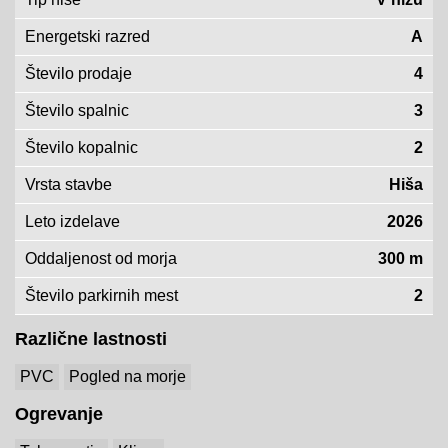
Energetski razred
A
Število prodaje
4
Število spalnic
3
Število kopalnic
2
Vrsta stavbe
Hiša
Leto izdelave
2026
Oddaljenost od morja
300 m
Število parkirnih mest
2
Različne lastnosti
PVC
Pogled na morje
Ogrevanje