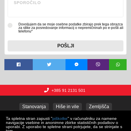
Dovoljujem da se moje osebne podatke zbirajo prek tega obrazca
za stike za posredovanje informacij o nepremičninah po e-pošti ali
telefonu*
POŠLJI
+385 91 2131 501
Stanovanja
Hiše in vile
Zemljišča
Poslovni prostori
Apartmaji
Garaže
Ta spletna stran zapusti "
piškotke
" v računalniku za namene
navigacije vsebine in anonimne zbirke statističnih podatkov o
uporabi. Z uporabo te spletne strani potrjujete, da se strinjate s
tem.