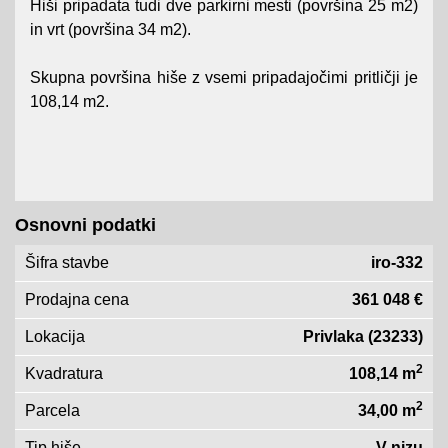
Hiši pripadata tudi dve parkirni mesti (površina 25 m2)
in vrt (površina 34 m2).
Skupna površina hiše z vsemi pripadajočimi pritličji je
108,14 m2.
Osnovni podatki
Šifra stavbe
iro-332
Prodajna cena
361 048 €
Lokacija
Privlaka (23233)
2
Kvadratura
108,14 m
2
Parcela
34,00 m
Tip hiše
V nizu