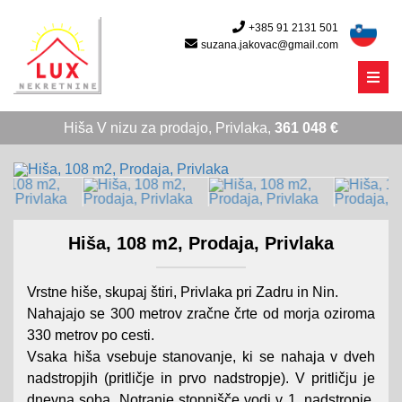
+385 91 2131 501
suzana.jakovac@gmail.com
Menu
Hiša V nizu za prodajo, Privlaka,
361 048 €
Hiša, 108 m2, Prodaja, Privlaka
Vrstne hiše, skupaj štiri, Privlaka pri Zadru in Nin.
Nahajajo se 300 metrov zračne črte od morja oziroma
330 metrov po cesti.
Vsaka hiša vsebuje stanovanje, ki se nahaja v dveh
nadstropjih (pritličje in prvo nadstropje). V pritličju je
dnevna soba. Notranje stopnišče vodi v 1. nadstropje,