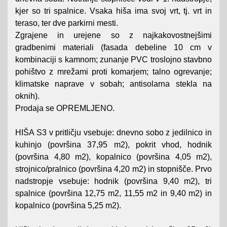
kjer so tri spalnice. Vsaka hiša ima svoj vrt, tj. vrt in
teraso, ter dve parkirni mesti.
Zgrajene in urejene so z najkakovostnejšimi
gradbenimi materiali (fasada debeline 10 cm v
kombinaciji s kamnom; zunanje PVC troslojno stavbno
pohištvo z mrežami proti komarjem; talno ogrevanje;
klimatske naprave v sobah; antisolarna stekla na
oknih).
Prodaja se OPREMLJENO.
HIŠA S3 v pritličju vsebuje: dnevno sobo z jedilnico in
kuhinjo (površina 37,95 m2), pokrit vhod, hodnik
(površina 4,80 m2), kopalnico (površina 4,05 m2),
strojnico/pralnico (površina 4,20 m2) in stopnišče. Prvo
nadstropje vsebuje: hodnik (površina 9,40 m2), tri
spalnice (površina 12,75 m2, 11,55 m2 in 9,40 m2) in
kopalnico (površina 5,25 m2).