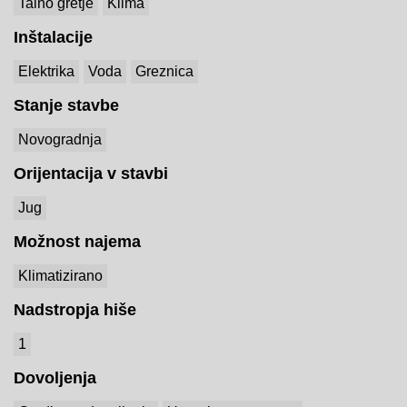
Talno gretje
Klima
Inštalacije
Elektrika
Voda
Greznica
Stanje stavbe
Novogradnja
Orijentacija v stavbi
Jug
Možnost najema
Klimatizirano
Nadstropja hiše
1
Dovoljenja