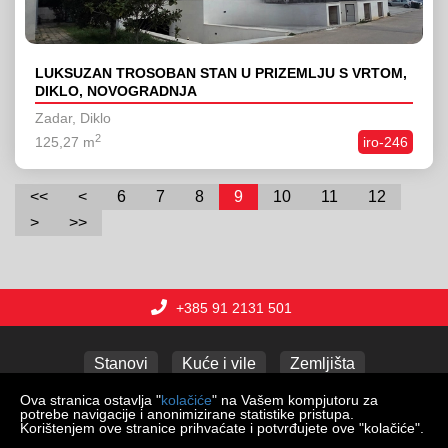
LUKSUZAN TROSOBAN STAN U PRIZEMLJU S VRTOM,
DIKLO, NOVOGRADNJA
Zadar, Diklo
2
125,27 m
iro-246
<<
<
6
7
8
9
10
11
12
>
>>
+385 91 2131 501
Stanovi
Kuće i vile
Zemljišta
Poslovni prostori
Apartmani
Garaže
Ova stranica ostavlja "
kolačiće
" na Vašem kompjutoru za
potrebe navigacije i anonimizirane statistike pristupa.
Korištenjem ove stranice prihvaćate i potvrđujete ove "kolačiće".