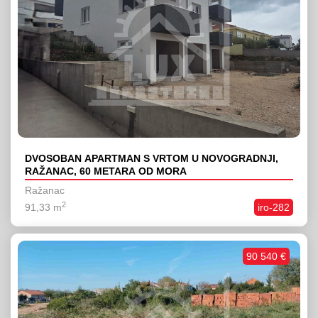
DVOSOBAN APARTMAN S VRTOM U NOVOGRADNJI,
RAŽANAC, 60 METARA OD MORA
Ražanac
2
91,33 m
iro-282
90 540 €