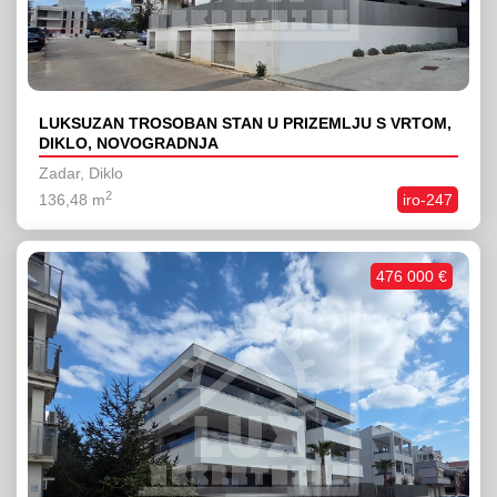
LUKSUZAN TROSOBAN STAN U PRIZEMLJU S VRTOM,
DIKLO, NOVOGRADNJA
Zadar, Diklo
2
136,48 m
iro-247
476 000 €