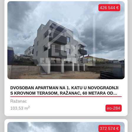
426 544 €
DVOSOBAN APARTMAN NA 1. KATU U NOVOGRADNJI
S KROVNOM TERASOM, RAŽANAC, 60 METARA OD
MORA
Ražanac
2
103,53 m
iro-284
372 574 €