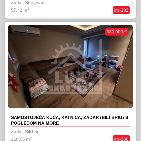
Zadar, Smiljevac
2
57,42 m
iro-292
680 000 €
SAMOSTOJEĆA KUĆA, KATNICA, ZADAR (BILI BRIG) S
POGLEDOM NA MORE
Zadar, Bili brig
2
210,55 m
iro-286