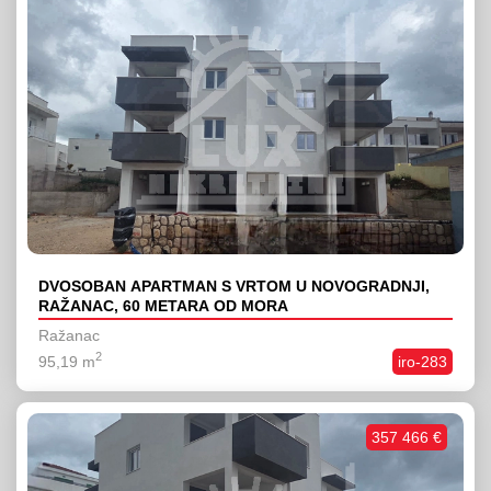
DVOSOBAN APARTMAN S VRTOM U NOVOGRADNJI,
RAŽANAC, 60 METARA OD MORA
Ražanac
2
95,19 m
iro-283
357 466 €