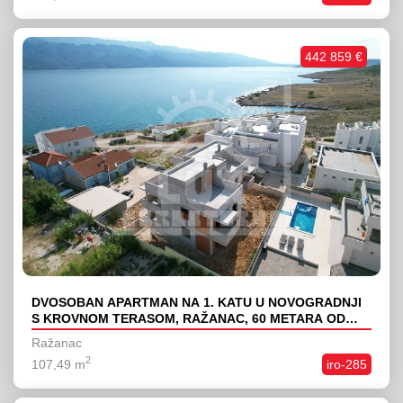
442 859 €
DVOSOBAN APARTMAN NA 1. KATU U NOVOGRADNJI
S KROVNOM TERASOM, RAŽANAC, 60 METARA OD
MORA
Ražanac
2
107,49 m
iro-285