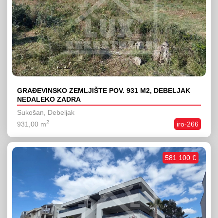
GRAĐEVINSKO ZEMLJIŠTE POV. 931 M2, DEBELJAK
NEDALEKO ZADRA
Sukošan, Debeljak
2
931,00 m
iro-266
581 100 €