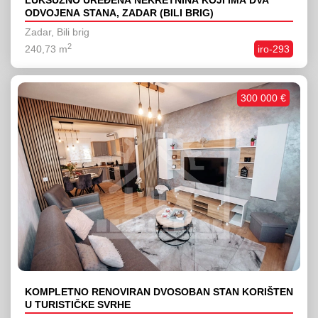
LUKSUZNO UREĐENA NEKRETNINA KOJI IMA DVA
ODVOJENA STANA, ZADAR (BILI BRIG)
Zadar, Bili brig
2
240,73 m
iro-293
300 000 €
KOMPLETNO RENOVIRAN DVOSOBAN STAN KORIŠTEN
U TURISTIČKE SVRHE