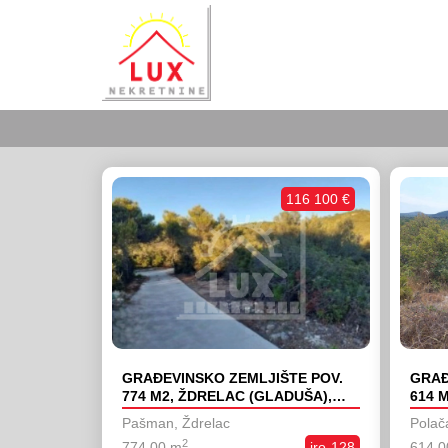
116 100 €
GRAĐEVINSKO ZEMLJIŠTE POV.
GRAĐ
774 M2, ŽDRELAC (GLADUŠA),
614 
300 METARA OD MORA
BIOG
Pašman, Ždrelac
Polač
BEN
2
774,00 m
iro-128
614,0