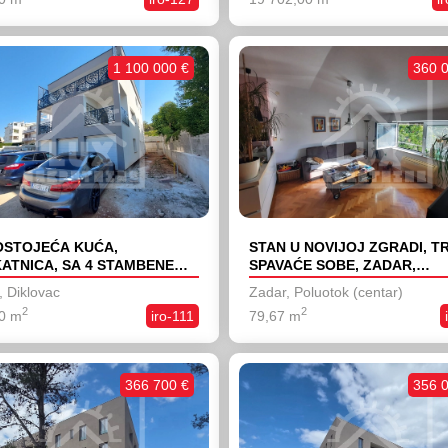
1 100 000 €
360 
STOJEĆA KUĆA,
STAN U NOVIJOJ ZGRADI, TR
ATNICA, SA 4 STAMBENE
SPAVAĆE SOBE, ZADAR,
NICE, ZADAR, DIKLOVAC,
POLUOTOK, PRODAJA
, Diklovac
Zadar, Poluotok (centar)
OGRADNJA
2
2
0 m
iro-111
79,67 m
366 700 €
356 