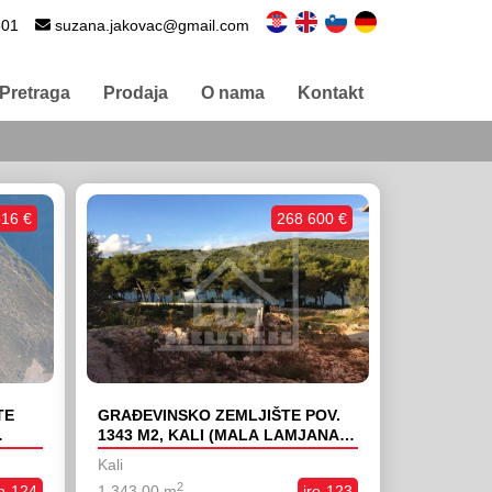
501
suzana.jakovac@gmail.com
Pretraga
Prodaja
O nama
Kontakt
616 €
268 600 €
TE
GRAĐEVINSKO ZEMLJIŠTE POV.
1343 M2, KALI (MALA LAMJANA),
70 METARA OD MORA
Kali
2
ro-124
1 343,00 m
iro-123