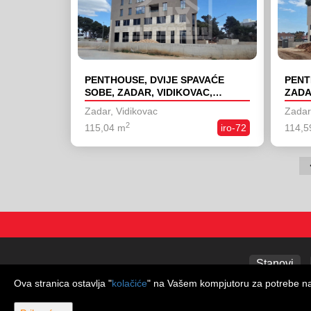
PENTHOUSE, DVIJE SPAVAĆE
PENT
SOBE, ZADAR, VIDIKOVAC,
ZADA
NOVOGRADNJA
NOV
Zadar, Vidikovac
Zadar
2
115,04 m
iro-72
114,5
Stanovi
Ova stranica ostavlja "
kolačiće
" na Vašem kompjutoru za potrebe navi