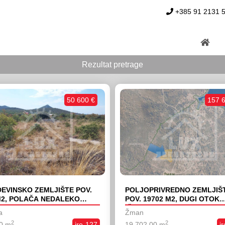
+385 91 2131 
Rezultat pretrage
50 600 €
157 
EVINSKO ZEMLJIŠTE POV.
POLJOPRIVREDNO ZEMLJIŠ
M2, POLAČA NEDALEKO
POV. 19702 M2, DUGI OTOK
RADA NA MORU I
(ŽMAN)
a
Žman
KOVCA
2
2
0 m
iro-127
19 702,00 m
i