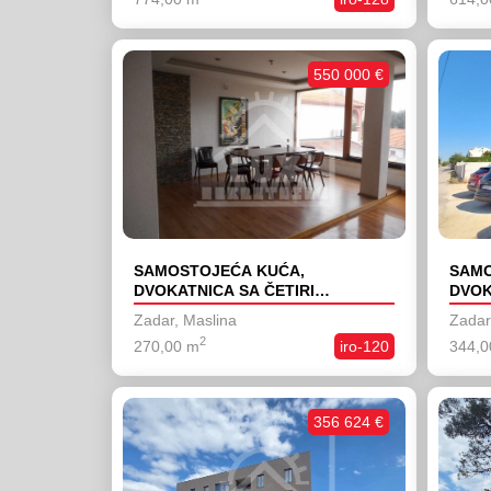
550 000 €
SAMOSTOJEĆA KUĆA,
SAMO
DVOKATNICA SA ČETIRI
DVOK
STAMBENE JEDINICE, ZADAR,
JEDI
Zadar, Maslina
Zadar
MASLINA/MELADA
NOV
2
270,00 m
iro-120
344,0
356 624 €