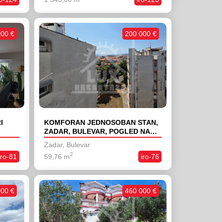
000 €
200 000 €
I
KOMFORAN JEDNOSOBAN STAN,
ZADAR, BULEVAR, POGLED NA
MORE
Zadar, Bulevar
2
iro-81
59,76 m
iro-76
000 €
460 000 €