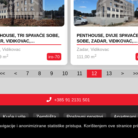
HOUSE, TRI SPAVAĆE SOBE,
PENTHOUSE, DVIJE SPAVAĆ
R, VIDIKOVAC,
SOBE, ZADAR, VIDIKOVAC,
OGRADNJA
NOVOGRADNJA
, Vidikovac
Zadar, Vidikovac
2
2
9 m
iro-70
111,00 m
<<
<
7
8
9
10
11
12
13
>
>
+385 91 2131 501
Kuće i vile
Zemljišta
Poslovni prostori
Apartmani
gacije i anonimizirane statistike pristupa. Korištenjem ove stranice pri