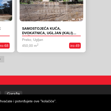
E
SAMOSTOJEĆA KUĆA,
DVOKATNICA, UGLJAN (KALI)
SNIŽENO
Preko, Ugljan
2
iro-68
450,00 m
iro-49
>
Garaže
hvaćate i potvrđujete ove "kolačiće".