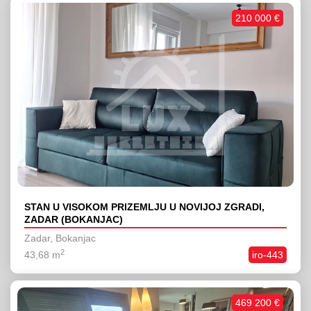
210 000 €
STAN U VISOKOM PRIZEMLJU U NOVIJOJ ZGRADI,
ZADAR (BOKANJAC)
Zadar, Bokanjac
2
43,68 m
iro-443
469 200 €