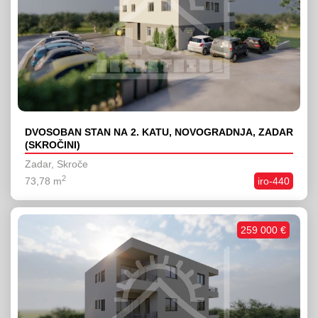
DVOSOBAN STAN NA 2. KATU, NOVOGRADNJA, ZADAR
(SKROČINI)
Zadar, Skroče
2
73,78 m
iro-440
259 000 €