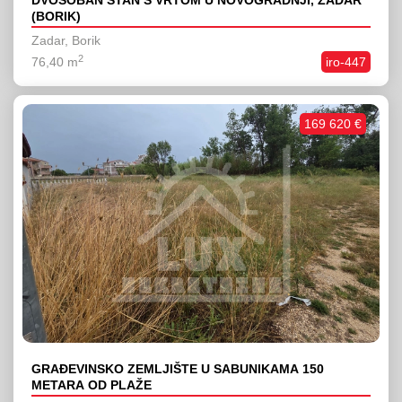
DVOSOBAN STAN S VRTOM U NOVOGRADNJI, ZADAR
(BORIK)
Zadar, Borik
2
76,40 m
iro-447
169 620 €
GRAĐEVINSKO ZEMLJIŠTE U SABUNIKAMA 150
METARA OD PLAŽE