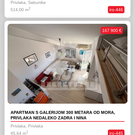
Privlaka, Sabunike
2
514,00 m
iro-446
167 900 €
APARTMAN S GALERIJOM 300 METARA OD MORA,
PRIVLAKA NEDALEKO ZADRA I NINA
Privlaka, Privlaka
2
45,64 m
iro-445