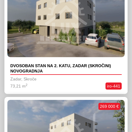
DVOSOBAN STAN NA 2. KATU, ZADAR (SKROČINI)
NOVOGRADNJA
Zadar, Skroče
2
73,21 m
iro-441
269 000 €