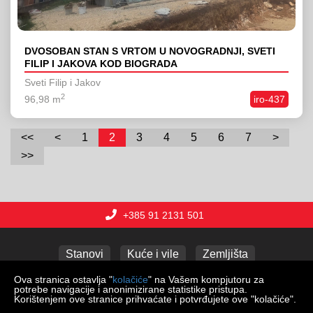
DVOSOBAN STAN S VRTOM U NOVOGRADNJI, SVETI
FILIP I JAKOVA KOD BIOGRADA
Sveti Filip i Jakov
2
96,98 m
iro-437
<<
<
1
2
3
4
5
6
7
>
>>
+385 91 2131 501
Stanovi
Kuće i vile
Zemljišta
Poslovni prostori
Apartmani
Garaže
Ova stranica ostavlja "
kolačiće
" na Vašem kompjutoru za
potrebe navigacije i anonimizirane statistike pristupa.
Korištenjem ove stranice prihvaćate i potvrđujete ove "kolačiće".