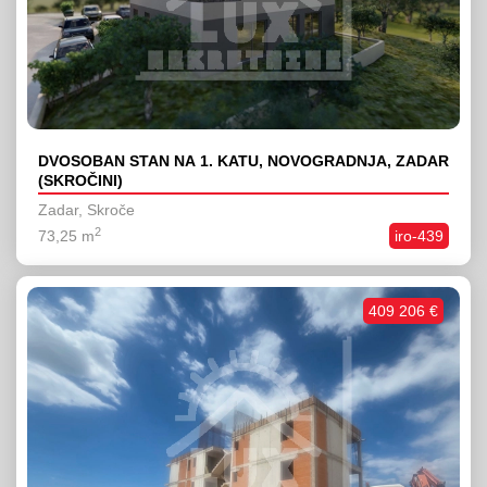
DVOSOBAN STAN NA 1. KATU, NOVOGRADNJA, ZADAR
(SKROČINI)
Zadar, Skroče
2
73,25 m
iro-439
409 206 €