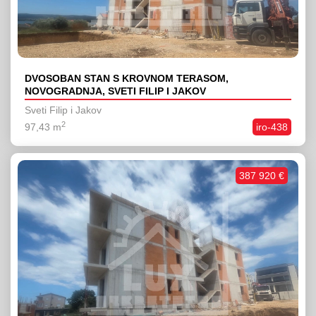
DVOSOBAN STAN S KROVNOM TERASOM,
NOVOGRADNJA, SVETI FILIP I JAKOV
Sveti Filip i Jakov
2
97,43 m
iro-438
387 920 €