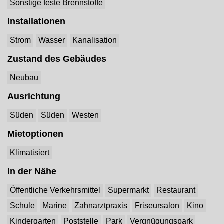
Sonstige feste Brennstoffe
Installationen
Strom
Wasser
Kanalisation
Zustand des Gebäudes
Neubau
Ausrichtung
Süden
Süden
Westen
Mietoptionen
Klimatisiert
In der Nähe
Öffentliche Verkehrsmittel
Supermarkt
Restaurant
Schule
Marine
Zahnarztpraxis
Friseursalon
Kino
Kindergarten
Poststelle
Park
Vergnügungspark