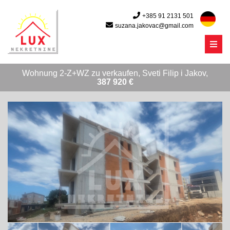
+385 91 2131 501
suzana.jakovac@gmail.com
Menu
Wohnung 2-Z+WZ zu verkaufen, Sveti Filip i Jakov,
387 920 €