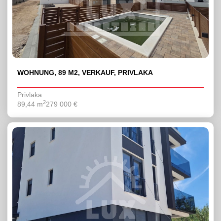
WOHNUNG, 89 M2, VERKAUF, PRIVLAKA
Privlaka
2
89,44 m
279 000 €