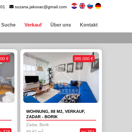
501
suzana.jakovac@gmail.com
Suche
Verkauf
Über uns
Kontakt
000 €
385 000 €
,
WOHNUNG, 88 M2, VERKAUF,
ZADAR - BORIK
Zadar, Borik
2
ro-378
88,87 m
iro-351