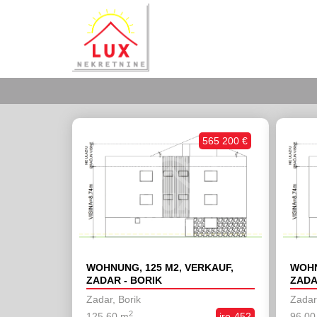
565 200 €
WOHNUNG, 125 M2, VERKAUF,
WOHN
ZADAR - BORIK
ZADA
Zadar, Borik
Zadar,
2
125,60 m
iro-452
96,00