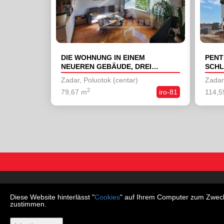
DIE WOHNUNG IN EINEM
PENT
NEUEREN GEBÄUDE, DREI
SCHL
SCHLAFZIMMER, ZADAR,
VIDI
Zadar, Poluotok (centar)
Zadar
POLUOTOK, ZU VERKAUFEN
2
79,67 m
iro-81
114,5
Wohnungen
Häuser
Diese Website hinterlässt "
Cookies
" auf Ihrem Computer zum Zweck 
zustimmen.