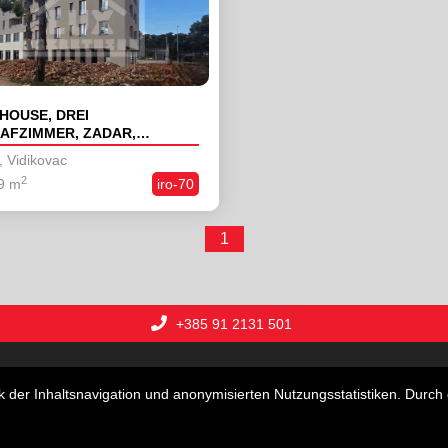
HOUSE, DREI
AFZIMMER, ZADAR,
KOVAC, NEUBAU
, Vidikovac
2
9 m
iro-70
1
+385 91 2131 501
 und Villen
Grundstücke
Geschäftsräume
Ferien
der Inhaltsnavigation und anonymisierten Nutzungsstatistiken. Durch 