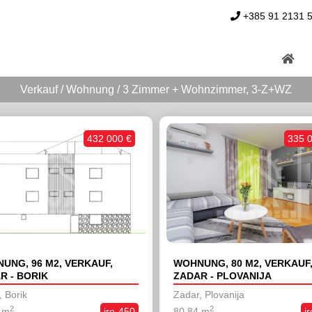
+385 91 2131 
Verkauf / Wohnung / 3 Zimmer + Wohnzimmer, 3-Z+WZ
432 000 €
335 
UNG, 96 M2, VERKAUF,
WOHNUNG, 80 M2, VERKAUF
R - BORIK
ZADAR - PLOVANIJA
 Borik
Zadar, Plovanija
2
2
 m
iro-450
80,84 m
i