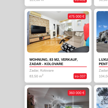
475 000 €
WOHNUNG, 83 M2, VERKAUF,
LUXU
ZADAR - KOLOVARE
PENT
DACH
Zadar, Kolovare
Zadar,
2
83,50 m
iro-337
104,0
360 000 €