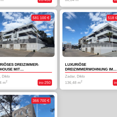
581 100 €
518 
RIÖSES DREIZIMMER-
LUXURIÖSE
HOUSE MIT
DREIZIMMERWOHNUNG IM
TERRASSE, DIKLO, NEUBAU
ERDGESCHOSS MIT GARTEN
 Diklo
Zadar, Diklo
DIKLO, NEUBAU
2
2
4 m
iro-250
136,48 m
i
366 700 €