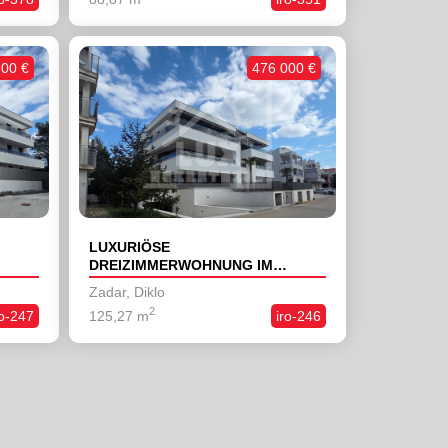
600 €
476 000 €
LUXURIÖSE
DREIZIMMERWOHNUNG IM
,
ERDGESCHOSS MIT GARTEN,
Zadar, Diklo
DIKLO, NEUBAU
2
ro-247
125,27 m
iro-246