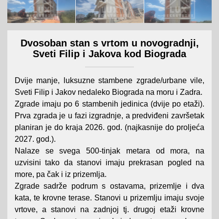
Dvosoban stan s vrtom u novogradnji,
Sveti Filip i Jakova kod Biograda
Dvije manje, luksuzne stambene zgrade/urbane vile,
Sveti Filip i Jakov nedaleko Biograda na moru i Zadra.
Zgrade imaju po 6 stambenih jedinica (dvije po etaži).
Prva zgrada je u fazi izgradnje, a predviđeni završetak
planiran je do kraja 2026. god. (najkasnije do proljeća
2027. god.).
Nalaze se svega 500-tinjak metara od mora, na
uzvisini tako da stanovi imaju prekrasan pogled na
more, pa čak i iz prizemlja.
Zgrade sadrže podrum s ostavama, prizemlje i dva
kata, te krovne terase. Stanovi u prizemlju imaju svoje
vrtove, a stanovi na zadnjoj tj. drugoj etaži krovne