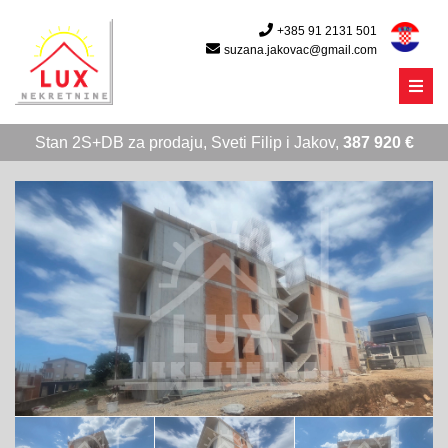
+385 91 2131 501
suzana.jakovac@gmail.com
Menu
Stan 2S+DB za prodaju, Sveti Filip i Jakov,
387 920 €