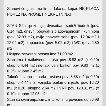
Stanovi će glasiti na firmu, tako da kupac NE PLAĆA
POREZ NA PROMET NEKRETNINA!
STAN S2 u prizemlju, dvosoban, sadrži hodnik (pov.
6.14 m2), dnevni boravak s blagovaonicom i kuhinjom
(pov. 32.93 m2), dvije spavaće sobe (pov. 12.04 m2 i
12.04 m2), kupaonicu (pov. 5.05 m2) i WC (pov. 2.80
m2).
Ukupno zatvoreni prostor ima 71.00 m2.
Stan ima i natkrivenu terasu pov. 8.88 m2 (x 0.50)
ukupno 4.44 m2 i nenatkriveni balkon pov. 9.80 m2 (x
0.25) ukupno 2.45 m2.
Također, stanu pripada i ostava pov. 8.88 m2 (x 0.50)
ukupno 4.44 m2, vanjsko parkirno mjesto pov. 13.20
m2 (x 0.20) ukupno 2.64 m2 i VRT pov. 120.31 m2 (x
0.10) ukupno 12.03 m2.
Stan sa svim pripatcima ima korisnu površinu od 96.98
m2.