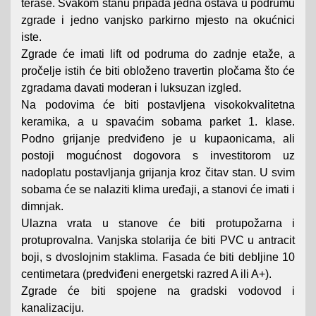
terase. Svakom stanu pripada jedna ostava u podrumu
zgrade i jedno vanjsko parkirno mjesto na okućnici
iste.
Zgrade će imati lift od podruma do zadnje etaže, a
pročelje istih će biti obloženo travertin pločama što će
zgradama davati moderan i luksuzan izgled.
Na podovima će biti postavljena visokokvalitetna
keramika, a u spavaćim sobama parket 1. klase.
Podno grijanje predviđeno je u kupaonicama, ali
postoji mogućnost dogovora s investitorom uz
nadoplatu postavljanja grijanja kroz čitav stan. U svim
sobama će se nalaziti klima uređaji, a stanovi će imati i
dimnjak.
Ulazna vrata u stanove će biti protupožarna i
protuprovalna. Vanjska stolarija će biti PVC u antracit
boji, s dvoslojnim staklima. Fasada će biti debljine 10
centimetara (predviđeni energetski razred A ili A+).
Zgrade će biti spojene na gradski vodovod i
kanalizaciju.