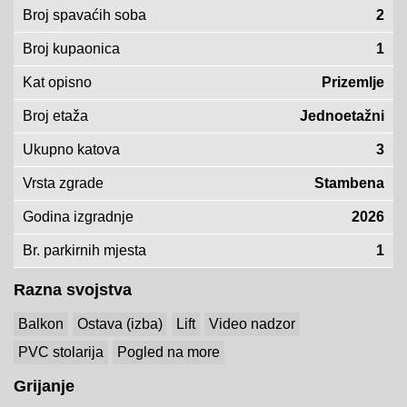
Broj spavaćih soba
2
Broj kupaonica
1
Kat opisno
Prizemlje
Broj etaža
Jednoetažni
Ukupno katova
3
Vrsta zgrade
Stambena
Godina izgradnje
2026
Br. parkirnih mjesta
1
Razna svojstva
Balkon
Ostava (izba)
Lift
Video nadzor
PVC stolarija
Pogled na more
Grijanje