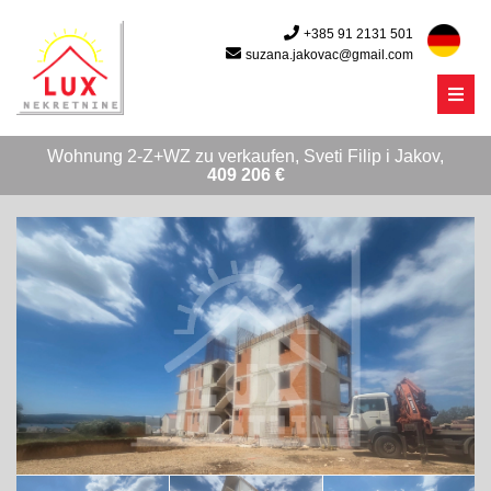
+385 91 2131 501
suzana.jakovac@gmail.com
Menu
Wohnung 2-Z+WZ zu verkaufen, Sveti Filip i Jakov,
409 206 €