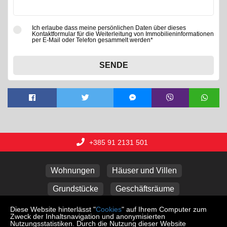
Ich erlaube dass meine persönlichen Daten über dieses
Kontaktformular für die Weiterleitung von Immobilieninformationen
per E-Mail oder Telefon gesammelt werden*
SENDE
+385 91 2131 501
Wohnungen
Häuser und Villen
Grundstücke
Geschäftsräume
Ferienwohnungen
Garagen
Diese Website hinterlässt "
Cookies
" auf Ihrem Computer zum
Zweck der Inhaltsnavigation und anonymisierten
Nutzungsstatistiken. Durch die Nutzung dieser Website