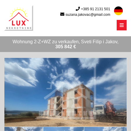
+385 91 2131 501
suzana.jakovac@gmail.com
Menu
Wohnung 2-Z+WZ zu verkaufen, Sveti Filip i Jakov,
305 842 €