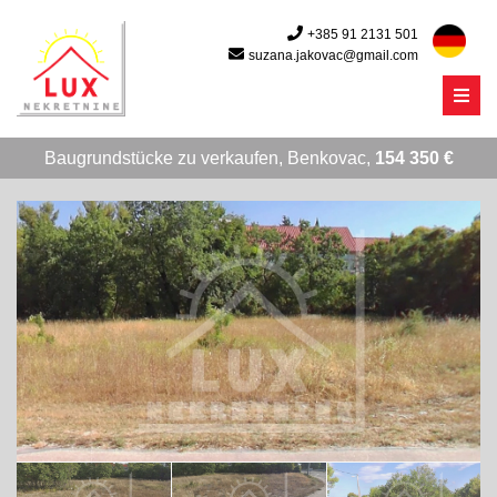
+385 91 2131 501
suzana.jakovac@gmail.com
Menu
Baugrundstücke zu verkaufen, Benkovac,
154 350 €