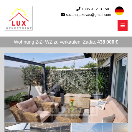
+385 91 2131 501
suzana.jakovac@gmail.com
Menu
Wohnung 2-Z+WZ zu verkaufen, Zadar,
438 000 €