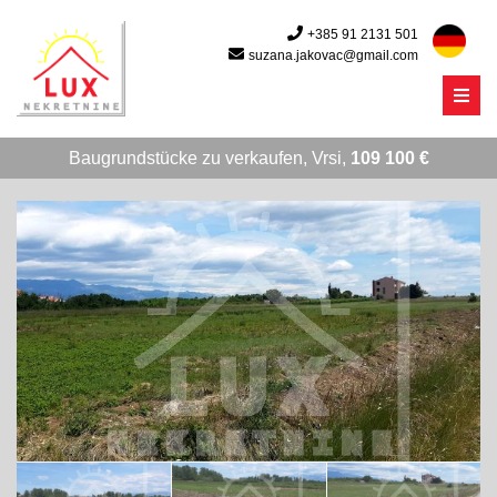
+385 91 2131 501
suzana.jakovac@gmail.com
Menu
Baugrundstücke zu verkaufen, Vrsi,
109 100 €