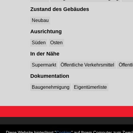
Zustand des Gebäudes
Neubau
Ausrichtung
Süden
Osten
In der Nähe
Supermarkt
Öffentliche Verkehrsmittel
Öffent
Dokumentation
Baugenehmigung
Eigentümerliste
Wohnungen
Häuser
Diese Website hinterlässt "
Cookies
" auf Ihrem Computer zum Zweck 