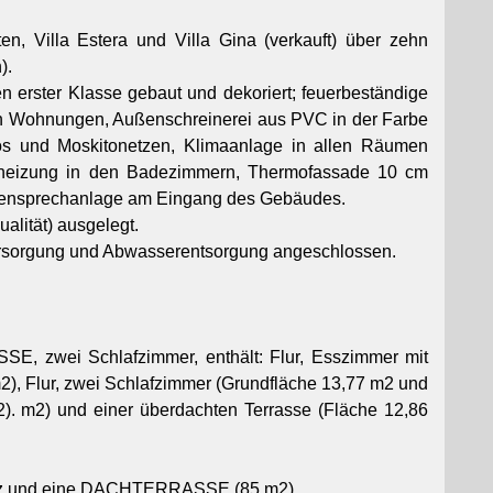
en, Villa Estera und Villa Gina (verkauft) über zehn
).
n erster Klasse gebaut und dekoriert; feuerbeständige
 Wohnungen, Außenschreinerei aus PVC in der Farbe
ollos und Moskitonetzen, Klimaanlage in allen Räumen
heizung in den Badezimmern, Thermofassade 10 cm
egensprechanlage am Eingang des Gebäudes.
alität) ausgelegt.
ersorgung und Abwasserentsorgung angeschlossen.
 zwei Schlafzimmer, enthält: Flur, Esszimmer mit
, Flur, zwei Schlafzimmer (Grundfläche 13,77 m2 und
). m2) und einer überdachten Terrasse (Fläche 12,86
tz und eine DACHTERRASSE (85 m2).