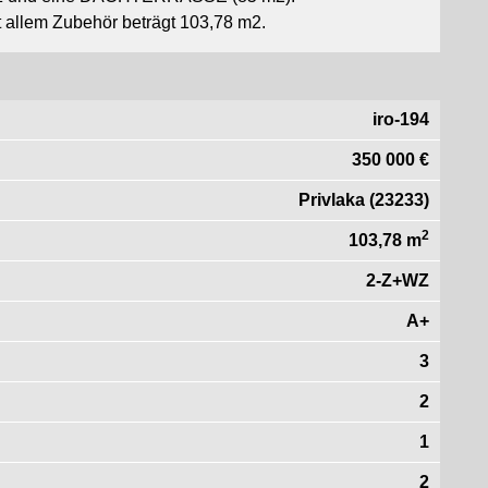
 allem Zubehör beträgt 103,78 m2.
iro-194
350 000 €
Privlaka (23233)
2
103,78 m
2-Z+WZ
A+
3
2
1
2