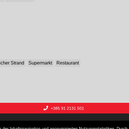
licher Strand
Supermarkt
Restaurant
+385 91 2131 501
 und Villen
Grundstücke
Geschäftsräume
Ferien
der Inhaltsnavigation und anonymisierten Nutzungsstatistiken. Durch 