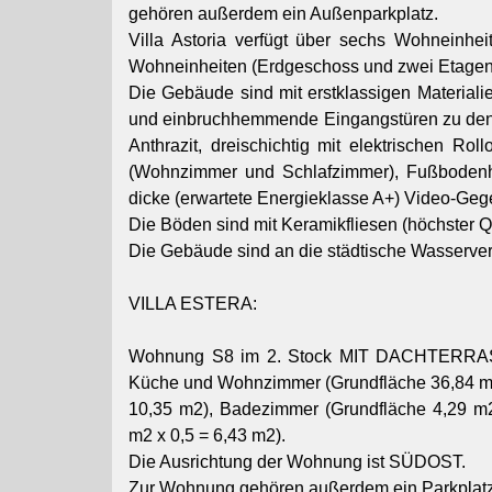
gehören außerdem ein Außenparkplatz.
Villa Astoria verfügt über sechs Wohneinheit
Wohneinheiten (Erdgeschoss und zwei Etagen
Die Gebäude sind mit erstklassigen Materialie
und einbruchhemmende Eingangstüren zu den
Anthrazit, dreischichtig mit elektrischen R
(Wohnzimmer und Schlafzimmer), Fußboden
dicke (erwartete Energieklasse A+) Video-G
Die Böden sind mit Keramikfliesen (höchster Qu
Die Gebäude sind an die städtische Wasserv
VILLA ESTERA:
Wohnung S8 im 2. Stock MIT DACHTERRASSE,
Küche und Wohnzimmer (Grundfläche 36,84 m2)
10,35 m2), Badezimmer (Grundfläche 4,29 m2
m2 x 0,5 = 6,43 m2).
Die Ausrichtung der Wohnung ist SÜDOST.
Zur Wohnung gehören außerdem ein Parkpla