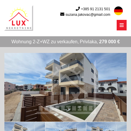
+385 91 2131 501
suzana.jakovac@gmail.com
Menu
Wohnung 2-Z+WZ zu verkaufen, Privlaka,
279 000 €