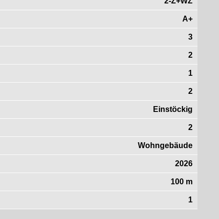
2-Z+WZ
A+
3
2
1
2
Einstöckig
2
Wohngebäude
2026
100 m
1