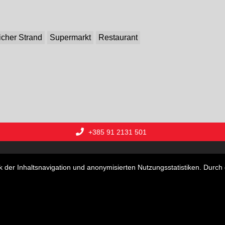
licher Strand
Supermarkt
Restaurant
+385 91 2131 501
 und Villen
Grundstücke
Geschäftsräume
Ferien
der Inhaltsnavigation und anonymisierten Nutzungsstatistiken. Durch 
Copyright © 2026 Lux nekretnine j.d.o.o.
Web Design & Powered by
i
Real
One
-
Immobilien Management Software
.