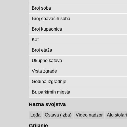
Broj soba
Broj spavaćih soba
Broj kupaonica
Kat
Broj etaža
Ukupno katova
Vrsta zgrade
Godina izgradnje
Br. parkirnih mjesta
Razna svojstva
Lođa
Ostava (izba)
Video nadzor
Alu stolar
Grijanje