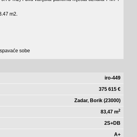
3.47 m2.
e spavaće sobe
iro-449
375 615 €
Zadar, Borik (23000)
2
83,47 m
2S+DB
A+