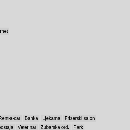
rnet
Rent-a-car
Banka
Ljekarna
Frizerski salon
ostaja
Veterinar
Zubarska ord.
Park