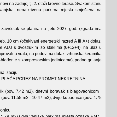
anovi na zadnjoj tj. 2. etaži krovne terase. Svakom stanu
anjska, nenatkrivena parkirna mjesta smještena na
 završetak se planira na ljeto 2027. god. (zgrada ima
b. 10 cm (očekivani energetski razred A ili A+) dolazi
 je ALU s dvostrukim izo staklima (6+12+4), na ulaz u
otuprovalna vrata, na podovima dolazi vrhunska keramika
anje-hlađenje s kompresorskim jedinicama), podno grijanje
nalizaciju.
pac NE PLAĆA POREZ NA PROMET NEKRETNINA!
ik (pov. 7.42 m2), dnevni boravak s blagovaonicom i
 (pov. 11.58 m2 i 10.47 m2), dvije kupaonice (pov. 4.78
onicu.
 5.79 m2) i dva vanjska parkirna mjesta oznaka PM7 i