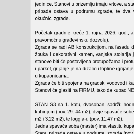
jedinice. Stanovi u prizemlju imaju vrtove, a st
pripada ostava u podrumu zgrade, te dva v
okućnici zgrade.
Početak gradnje kreće 1. rujna 2026. god., a
pravomoćnu građevinsku dozvolu).
Zgrada se radi AB konstrukcijom, na fasadu de
žbuka i dekorativni kamen, vanjska stolarija
stanove biti će postavljena protupožarna i pr
i parket, grijanje je na dizalicu topline (grij
u kupaonicama.
Zgrada će biti spojena na gradski vodovod i ka
Stanovi će glasiti na FIRMU, tako da ku
STAN S3 na 1. katu, dvosoban, sadrži: hodn
kuhinjom (pov. 29. 44 m2), dvije spavaće sobe
m2 i 3.22 m2), te loggia-u (pov. 11.47 m2).
Jedna spavaća soba (master) ima vlastitu kupa
Stanu pripada ostava u podrumu zgrade (pov.