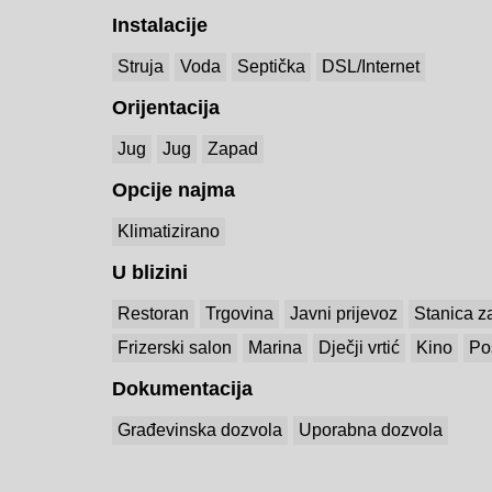
Instalacije
Struja
Voda
Septička
DSL/Internet
Orijentacija
Jug
Jug
Zapad
Opcije najma
Klimatizirano
U blizini
Restoran
Trgovina
Javni prijevoz
Stanica z
Frizerski salon
Marina
Dječji vrtić
Kino
Po
Dokumentacija
Građevinska dozvola
Uporabna dozvola