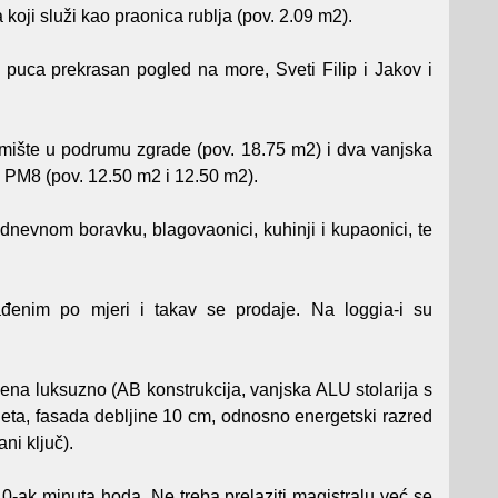
koji služi kao praonica rublja (pov. 2.09 m2).
 puca prekrasan pogled na more, Sveti Filip i Jakov i
emište u podrumu zgrade (pov. 18.75 m2) i dva vanjska
 PM8 (pov. 12.50 m2 i 12.50 m2).
 dnevnom boravku, blagovaonici, kuhinji i kupaonici, te
đenim po mjeri i takav se prodaje. Na loggia-i su
jena luksuzno (AB konstrukcija, vanjska ALU stolarija s
oleta, fasada debljine 10 cm, odnosno energetski razred
ni ključ).
-ak minuta hoda. Ne treba prelaziti magistralu već se