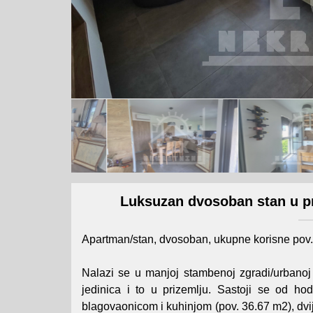
Luksuzan dvosoban stan u pri
Apartman/stan, dvosoban, ukupne korisne pov. 
Nalazi se u manjoj stambenoj zgradi/urbanoj
jedinica i to u prizemlju. Sastoji se od h
blagovaonicom i kuhinjom (pov. 36.67 m2), dvi