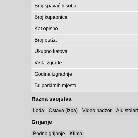
Broj spavaćih soba
Broj kupaonica
Kat opisno
Broj etaža
Ukupno katova
Vrsta zgrade
Godina izgradnje
Br. parkirnih mjesta
Razna svojstva
Lođa
Ostava (izba)
Video nadzor
Alu stolar
Grijanje
Podno grijanje
Klima