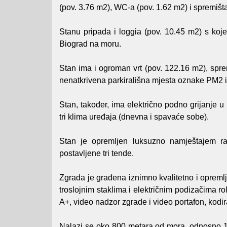
(pov. 3.76 m2), WC-a (pov. 1.62 m2) i spremišta 
Stanu pripada i loggia (pov. 10.45 m2) s koje
Biograd na moru.
Stan ima i ogroman vrt (pov. 122.16 m2), spr
nenatkrivena parkirališna mjesta oznake PM2 i
Stan, također, ima električno podno grijanje u
tri klima uređaja (dnevna i spavaće sobe).
Stan je opremljen luksuzno namještajem ra
postavljene tri tende.
Zgrada je građena iznimno kvalitetno i opreml
troslojnim staklima i električnim podizačima r
A+, video nadzor zgrade i video portafon, kodira
Nalazi se oko 800 metara od mora, odnosno 10