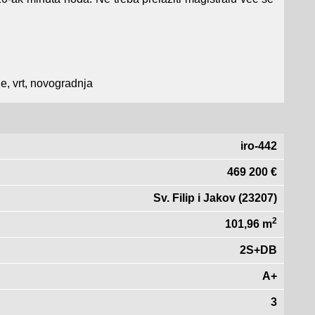
e, vrt, novogradnja
iro-442
469 200 €
Sv. Filip i Jakov (23207)
2
101,96 m
2S+DB
A+
3