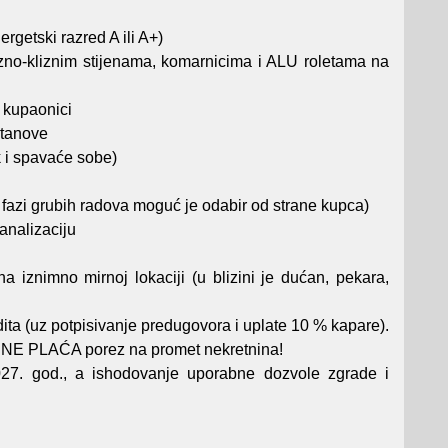
rgetski razred A ili A+)
izno-kliznim stijenama, komarnicima i ALU roletama na
i kupaonici
stanove
 i spavaće sobe)
 fazi grubih radova moguć je odabir od strane kupca)
analizaciju
 iznimno mirnoj lokaciji (u blizini je dućan, pekara,
ita (uz potpisivanje predugovora i uplate 10 % kapare).
c NE PLAĆA porez na promet nekretnina!
027. god., a ishodovanje uporabne dozvole zgrade i