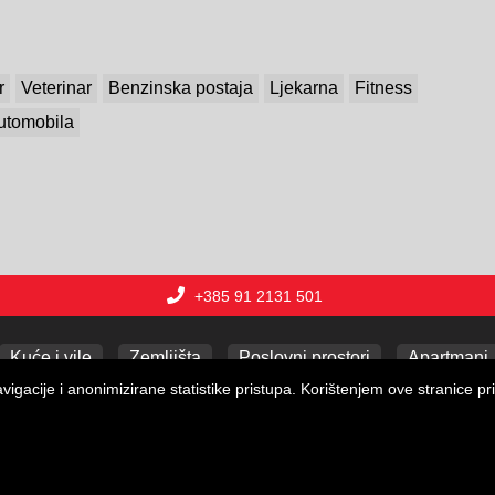
r
Veterinar
Benzinska postaja
Ljekarna
Fitness
automobila
+385 91 2131 501
Kuće i vile
Zemljišta
Poslovni prostori
Apartmani
gacije i anonimizirane statistike pristupa. Korištenjem ove stranice pri
Copyright © 2026 Lux nekretnine j.d.o.o.
Web Design & Powered by
i
Real
One
-
program za vođenje nekretnina
.