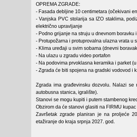
OPREMA ZGRADE:
- Fasada debljine 10 centimetara (očekivani ene
- Vanjska PVC stolarija sa IZO staklima, pod
električno upravljanje
- Podno grijanje na struju u dnevnom boravku 
- Protupožarna i protuprovalna ulazna vrata u 
- Klima uređaji u svim sobama (dnevni boravak
- Na ulazu u zgradu video portafon
- Na podovima prvoklasna keramika i parket (u
- Zgrada će biti spojena na gradski vodovod i k
Zgrada ima građevinsku dozvolu. Nalazi se na
autobusna stanica, igralište).
Stanovi se mogu kupiti i putem stambenog kred
Obzirom da će stanovi glasiti na FIRMU kupa
Završetak zgrade planiran je na proljeće 2
etažiranje do kraja srpnja 2027. god.