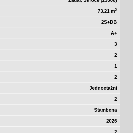
Zadar, Skroče (23000)
2
73,21 m
2S+DB
A+
3
2
1
2
Jednoetažni
2
Stambena
2026
2