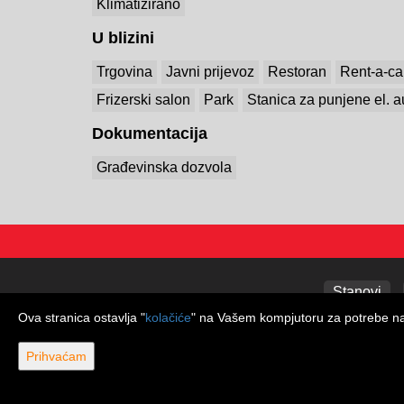
Klimatizirano
U blizini
Trgovina
Javni prijevoz
Restoran
Rent-a-ca
Frizerski salon
Park
Stanica za punjene el. 
Dokumentacija
Građevinska dozvola
Stanovi
Ova stranica ostavlja "
kolačiće
" na Vašem kompjutoru za potrebe navi
Prihvaćam