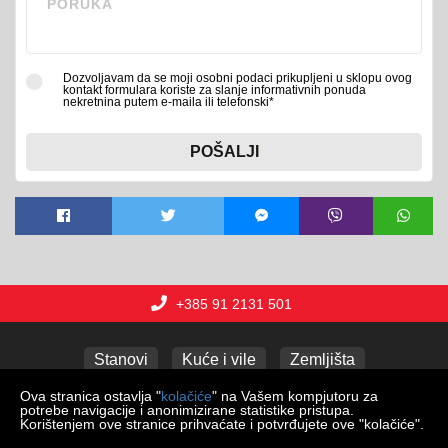
Dozvoljavam da se moji osobni podaci prikupljeni u sklopu ovog
kontakt formulara koriste za slanje informativnih ponuda
nekretnina putem e-maila ili telefonski*
POŠALJI
+385 91 2131 501
Stanovi
Kuće i vile
Zemljišta
Poslovni prostori
Apartmani
Garaže
Ova stranica ostavlja "
kolačiće
" na Vašem kompjutoru za
potrebe navigacije i anonimizirane statistike pristupa.
Korištenjem ove stranice prihvaćate i potvrđujete ove "kolačiće".