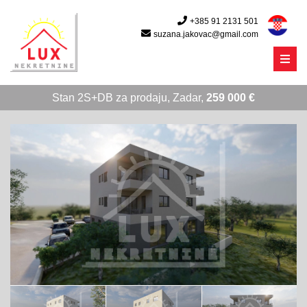
+385 91 2131 501
suzana.jakovac@gmail.com
Menu
Stan 2S+DB za prodaju, Zadar,
259 000 €