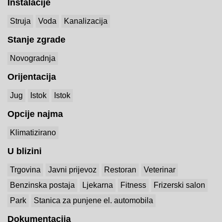
Instalacije
Struja
Voda
Kanalizacija
Stanje zgrade
Novogradnja
Orijentacija
Jug
Istok
Istok
Opcije najma
Klimatizirano
U blizini
Trgovina
Javni prijevoz
Restoran
Veterinar
Benzinska postaja
Ljekarna
Fitness
Frizerski salon
Park
Stanica za punjene el. automobila
Dokumentacija