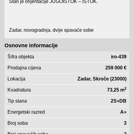
Stan je orijentacije JUGOISTOK – ISTOK.
Zadar, novogradnja, dvije spavaće sobe
Osnovne informacije
Šifra objekta
iro-439
Prodajna cijena
259 000 €
Lokacija
Zadar, Skroče (23000)
2
Kvadratura
73,25 m
Tip stana
2S+DB
Energetski razred
A+
Broj soba
3