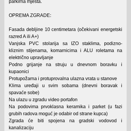
parkirna mjesta.
OPREMA ZGRADE:
Fasada debljine 10 centimetara (očekivani energetski
razred A ili A+)
Vanjska PVC stolarija sa IZO staklima, podizno-
kliznim stijenama, komarnicima i ALU roletama na
električno upravljanje
Podno grijanje na struju u dnevnom boravku i
kupaonici
Protupožarna i protuprovalna ulazna vrata u stanove
Klima uređaji u svim sobama (dnevni boravak i
spavaće sobe)
Na ulazu u zgradu video portafon
Na podovima prvoklasna keramika i parket (u fazi
grubih radova moguć je odabir od strane kupca)
Zgrada će biti spojena na gradski vodovod i
kanalizaciju