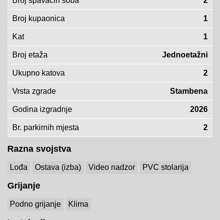
Broj spavaćih soba
2
Broj kupaonica
1
Kat
1
Broj etaža
Jednoetažni
Ukupno katova
2
Vrsta zgrade
Stambena
Godina izgradnje
2026
Br. parkirnih mjesta
2
Razna svojstva
Lođa
Ostava (izba)
Video nadzor
PVC stolarija
Grijanje
Podno grijanje
Klima