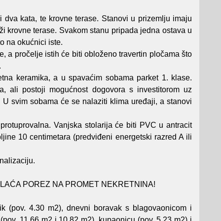
dva kata, te krovne terase. Stanovi u prizemlju imaju
etaži krovne terase. Svakom stanu pripada jedna ostava u
 na okućnici iste.
, a pročelje istih će biti obloženo travertin pločama što
.
tetna keramika, a u spavaćim sobama parket 1. klase.
, ali postoji mogućnost dogovora s investitorom uz
n. U svim sobama će se nalaziti klima uređaji, a stanovi
protuprovalna. Vanjska stolarija će biti PVC u antracit
ljine 10 centimetara (predviđeni energetski razred A ili
nalizaciju.
ac NE PLAĆA POREZ NA PROMET NEKRETNINA!
k (pov. 4.30 m2), dnevni boravak s blagovaonicom i
(pov. 11.66 m2 i 10.82 m2), kupaonicu (pov. 5.23 m2) i