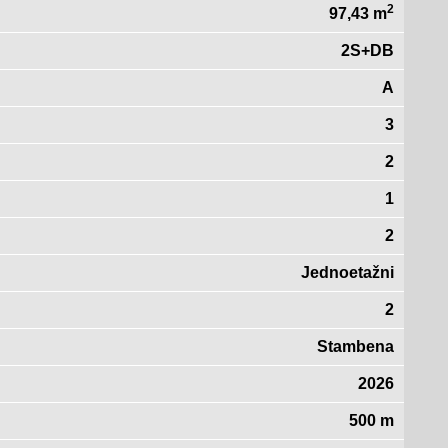
2
97,43 m
2S+DB
A
3
2
1
2
Jednoetažni
2
Stambena
2026
500 m