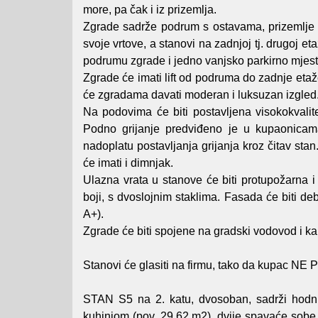
more, pa čak i iz prizemlja.
Zgrade sadrže podrum s ostavama, prizemlje i 
svoje vrtove, a stanovi na zadnjoj tj. drugoj 
podrumu zgrade i jedno vanjsko parkirno mjesto
Zgrade će imati lift od podruma do zadnje etaže
će zgradama davati moderan i luksuzan izgled
Na podovima će biti postavljena visokokvali
Podno grijanje predviđeno je u kupaonicama
nadoplatu postavljanja grijanja kroz čitav sta
će imati i dimnjak.
Ulazna vrata u stanove će biti protupožarna i 
boji, s dvoslojnim staklima. Fasada će biti deb
A+).
Zgrade će biti spojene na gradski vodovod i ka
Stanovi će glasiti na firmu, tako da kup
STAN S5 na 2. katu, dvosoban, sadrži hodni
kuhinjom (pov. 29.62 m2), dvije spavaće sobe 