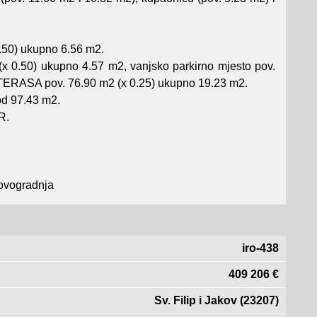
0.50) ukupno 6.56 m2.
(x 0.50) ukupno 4.57 m2, vanjsko parkirno mjesto pov.
TERASA pov. 76.90 m2 (x 0.25) ukupno 19.23 m2.
od 97.43 m2.
R.
novogradnja
iro-438
409 206 €
Sv. Filip i Jakov (23207)