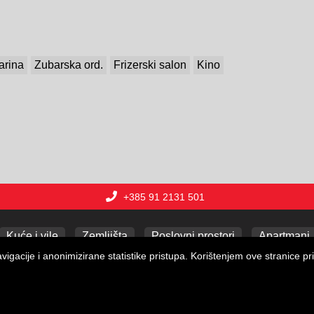
arina
Zubarska ord.
Frizerski salon
Kino
+385 91 2131 501
Kuće i vile
Zemljišta
Poslovni prostori
Apartmani
gacije i anonimizirane statistike pristupa. Korištenjem ove stranice pri
Copyright © 2026 Lux nekretnine j.d.o.o.
Web Design & Powered by
i
Real
One
-
program za vođenje nekretnina
.