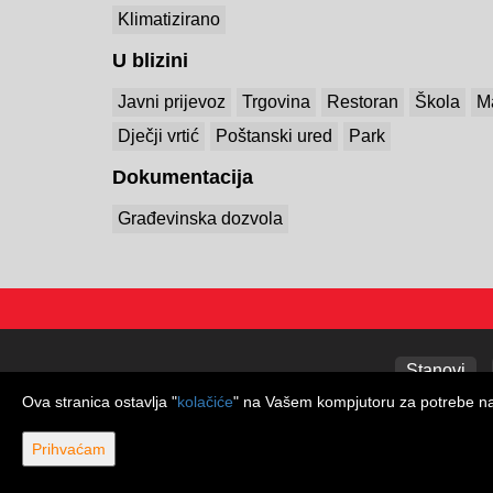
Klimatizirano
U blizini
Javni prijevoz
Trgovina
Restoran
Škola
M
Dječji vrtić
Poštanski ured
Park
Dokumentacija
Građevinska dozvola
Stanovi
Ova stranica ostavlja "
kolačiće
" na Vašem kompjutoru za potrebe navi
Prihvaćam