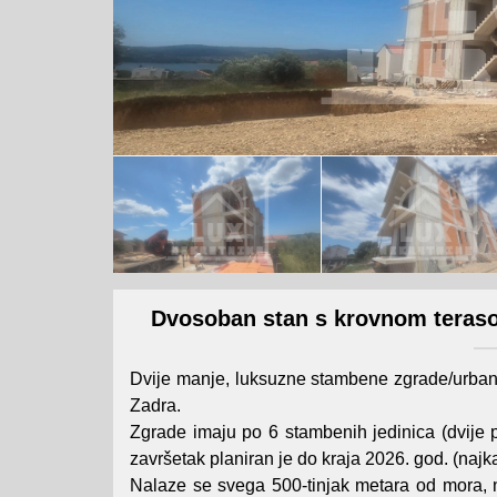
Dvosoban stan s krovnom teras
Dvije manje, luksuzne stambene zgrade/urbane 
Zadra.
Zgrade imaju po 6 stambenih jedinica (dvije p
završetak planiran je do kraja 2026. god. (najk
Nalaze se svega 500-tinjak metara od mora, n