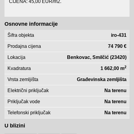
CIJENA: 45,00 EUR/m2.
Osnovne informacije
Šifra objekta
iro-431
Prodajna cijena
74 790 €
Lokacija
Benkovac, Smilčić (23420)
2
Kvadratura
1 662,00 m
Vrsta zemljišta
Građevinska zemljišta
Električni priključak
Na terenu
Priključak vode
Na terenu
Telefonski priključak
Na terenu
U blizini