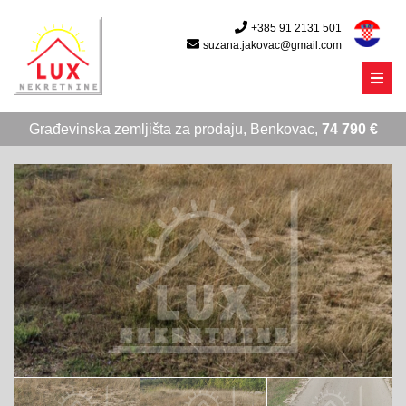
+385 91 2131 501
suzana.jakovac@gmail.com
Menu
Građevinska zemljišta za prodaju, Benkovac,
74 790 €