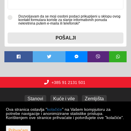
Dozvoljavam da se moji osobni podaci prikupljeni u sklopu ovog
kontakt formulara koriste za slanje informativnih ponuda
nekretnina putem e-maila ili telefonski*
POŠALJI
+385 91 2131 501
Stanovi
Kuće i vile
Zemljišta
Poslovni prostori
Apartmani
Garaže
Ova stranica ostavlja "
kolačiće
" na Vašem kompjutoru za
potrebe navigacije i anonimizirane statistike pristupa.
Korištenjem ove stranice prihvaćate i potvrđujete ove "kolačiće".
Copyright © 2026 Lux nekretnine j.d.o.o.
Prihvaćam