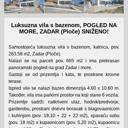
Luksuzna vila s bazenom, POGLED NA
MORE, ZADAR (Ploče) SNIŽENO!
Samostojeća luksuzna vila s bazenom, katnica, pov.
263.58 m2, Zadar (Ploče).
Nalazi se na parceli pov. 665 m2 i ima prekrasan
panoramski pogled na grad Zadar i more.
Sastoji se od prizemlja i kata, te prostrane krovne
terase.
Ispred vile se nalazi bazen dimenzija 4.60 x 10.60 m.
Također, vila ima parkirni prostor na koji stane 6 vozila.
Prizemlje sadrži: natkriveni ulaz, hodnik/predvorje,
garderobu, prostrani dnevni boravak s blagovaonicom
i kuhinjom (pov. 18.10 + 22 + 22 m2), spavaću sobu
(pov. 18 m2) s kupaonicom (pov. 5.20 m2), kupaonicu