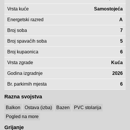
Vrsta kuće
Samostojeća
Energetski razred
A
Broj soba
7
Broj spavaćih soba
5
Broj kupaonica
6
Vrsta zgrade
Kuća
Godina izgradnje
2026
Br. parkirnih mjesta
6
Razna svojstva
Balkon
Ostava (izba)
Bazen
PVC stolarija
Pogled na more
Grijanje