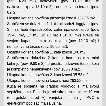
(pov. 4.20 m2), kotlovnicu (pov. 11.70 m2), te
natkrivenu (pov. 13.10 m2) i nenetkrivenu terasu (pov.
6 m2).
Ukupna korisna površina prizemlja iznosi 122.05 m2.
Stubištem se dolazi na 1. kat koji sadrži: loggia-u (pov.
3 m2), hodnik/predsoblje, četiri spavaće sobe (pov.
19.40 m2, 17 m2, 16.70 m2 i 16.30 m2) svaka sa
svojom kupaonicom, te natkrivenu (pov. 12.10 m2) i
nenatkrivenu terasu (pov. 16.60 m2).
Ukupna korisna površina 1. kata iznosi 106 m2.
Stubištem se dolazi na 2. kat koji ima prostor za mini
kuhinju (pov. 9.60 m2), te prostranu krovnu terasu koja
je kompletno nenatkrivena (pov. 103.70 m2).
Ukupna korisna površina 2. kata iznosi 35.53 m2.
Ukupna korisna površina kuće iznosi 263.58 m2.
Kuća je spojena na gradski vodovod i ima svoju
septičku jamu. Fasada je od stiropora debljine 10 cm
(energetski razred A), vanjska stolarija je PVC s
električnim podizačima žaluzina.