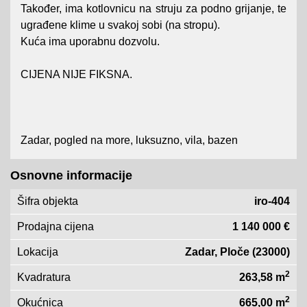
Također, ima kotlovnicu na struju za podno grijanje, te
ugrađene klime u svakoj sobi (na stropu).
Kuća ima uporabnu dozvolu.
CIJENA NIJE FIKSNA.
Zadar, pogled na more, luksuzno, vila, bazen
Osnovne informacije
Šifra objekta
iro-404
Prodajna cijena
1 140 000 €
Lokacija
Zadar, Ploče (23000)
2
Kvadratura
263,58 m
2
Okućnica
665,00 m