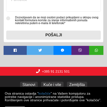
Dozvoljavam da se moji osobni podaci prikupljeni u sklopu ovog
kontakt formulara koriste za slanje informativnih ponuda
nekretnina putem e-maila ili telefonski*
POŠALJI
+385 91 2131 501
Stanovi
Kuće i vile
Zemljišta
Poslovni prostori
Apartmani
Garaže
Ova stranica ostavlja "
kolačiće
" na Vašem kompjutoru za
potrebe navigacije i anonimizirane statistike pristupa.
Korištenjem ove stranice prihvaćate i potvrđujete ove "kolačiće".