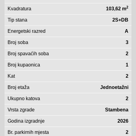
2
Kvadratura
103,62 m
Tip stana
2S+DB
Energetski razred
A
Broj soba
3
Broj spavaćih soba
2
Broj kupaonica
1
Kat
2
Broj etaža
Jednoetažni
Ukupno katova
2
Vrsta zgrade
Stambena
Godina izgradnje
2026
Br. parkirnih mjesta
2