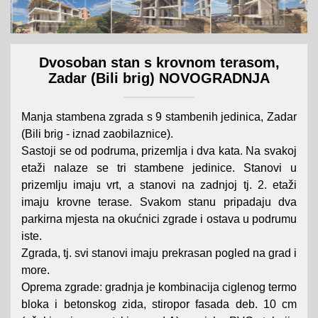
Dvosoban stan s krovnom terasom,
Zadar (Bili brig) NOVOGRADNJA
Manja stambena zgrada s 9 stambenih jedinica, Zadar
(Bili brig - iznad zaobilaznice).
Sastoji se od podruma, prizemlja i dva kata. Na svakoj
etaži nalaze se tri stambene jedinice. Stanovi u
prizemlju imaju vrt, a stanovi na zadnjoj tj. 2. etaži
imaju krovne terase. Svakom stanu pripadaju dva
parkirna mjesta na okućnici zgrade i ostava u podrumu
iste.
Zgrada, tj. svi stanovi imaju prekrasan pogled na grad i
more.
Oprema zgrade: gradnja je kombinacija ciglenog termo
bloka i betonskog zida, stiropor fasada deb. 10 cm