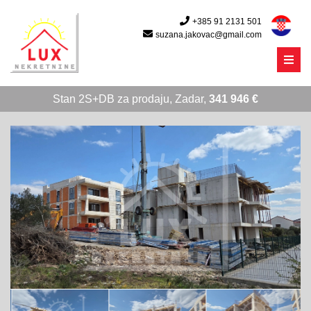
+385 91 2131 501
suzana.jakovac@gmail.com
Menu
Stan 2S+DB za prodaju, Zadar,
341 946 €