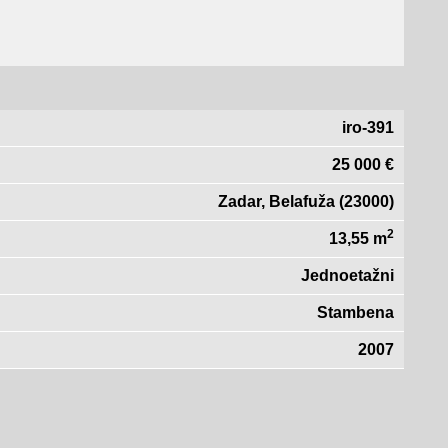
iro-391
25 000 €
Zadar, Belafuža (23000)
2
13,55 m
Jednoetažni
Stambena
2007