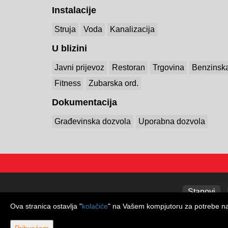
Instalacije
Struja
Voda
Kanalizacija
U blizini
Javni prijevoz
Restoran
Trgovina
Benzinska
Fitness
Zubarska ord.
Dokumentacija
Građevinska dozvola
Uporabna dozvola
Stanovi
Ova stranica ostavlja "
kolačiće
" na Vašem kompjutoru za potrebe navi