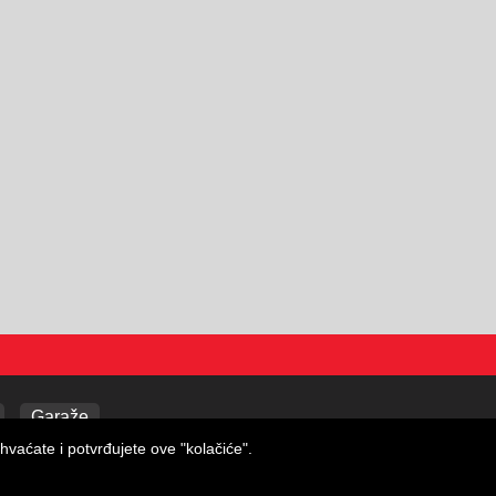
Garaže
hvaćate i potvrđujete ove "kolačiće".