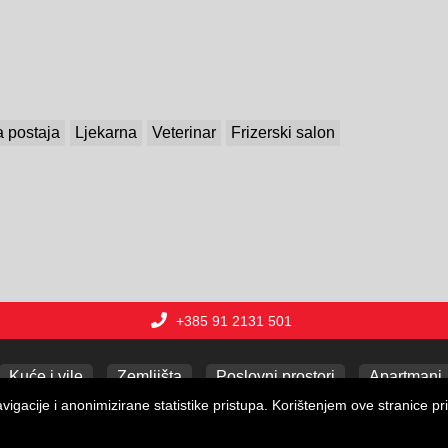
 postaja
Ljekarna
Veterinar
Frizerski salon
+385 91 2131 501
Kuće i vile
Zemljišta
Poslovni prostori
Apartmani
gacije i anonimizirane statistike pristupa. Korištenjem ove stranice pri
Copyright © 2026 Lux nekretnine j.d.o.o.