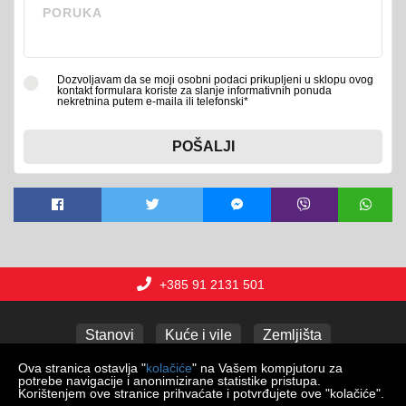
Dozvoljavam da se moji osobni podaci prikupljeni u sklopu ovog
kontakt formulara koriste za slanje informativnih ponuda
nekretnina putem e-maila ili telefonski*
POŠALJI
+385 91 2131 501
Stanovi
Kuće i vile
Zemljišta
Poslovni prostori
Apartmani
Garaže
Ova stranica ostavlja "
kolačiće
" na Vašem kompjutoru za
potrebe navigacije i anonimizirane statistike pristupa.
Korištenjem ove stranice prihvaćate i potvrđujete ove "kolačiće".