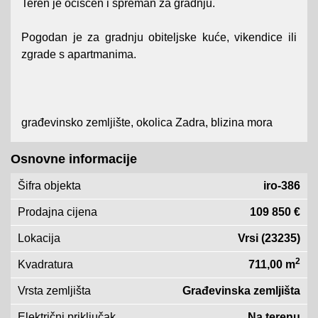
Teren je očišćen i spreman za gradnju.
Pogodan je za gradnju obiteljske kuće, vikendice ili
zgrade s apartmanima.
građevinsko zemljište, okolica Zadra, blizina mora
Osnovne informacije
Šifra objekta
iro-386
Prodajna cijena
109 850 €
Lokacija
Vrsi (23235)
2
Kvadratura
711,00 m
Vrsta zemljišta
Građevinska zemljišta
Električni priključak
Na terenu