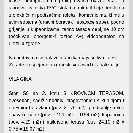
klase; protupožarna i protuprovalna ulazna vrata u
stanove, vanjska PVC stolarija antracit boje, troslojna
s električnim podizačima roleta i komarnicima, klime u
svim sobama (dnevni boravak i spavaće sobe), podno
grijanje u kupaonicama, termo fasada debljine 10 cm
(očekivani energetski razred A+) videoportafon na
ulazu u zgrade.
Na podovima se nalazi keramika (najviše kvalitete).
Zgrade su spojene na gradski vodovod i kanalizaciju.
VILA GINA
Stan S9 na 2. katu S KROVNOM TERASOM,
dvosoban, sadrži: hodnik, blagovaonicu s kuhinjom i
dnevnim boravkom (pov. 21.76 m2), predsoblje, dvije
spavaće sobe (pov. 12.21 m2 i 10.54 m2), kupaonicu
(pov. 4.29 m2) i natkrivenu terasu (pov. 24.10 m2 x
0.75 = 18.07 m2).