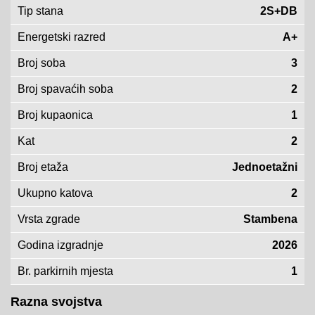
Tip stana
2S+DB
Energetski razred
A+
Broj soba
3
Broj spavaćih soba
2
Broj kupaonica
1
Kat
2
Broj etaža
Jednoetažni
Ukupno katova
2
Vrsta zgrade
Stambena
Godina izgradnje
2026
Br. parkirnih mjesta
1
Razna svojstva