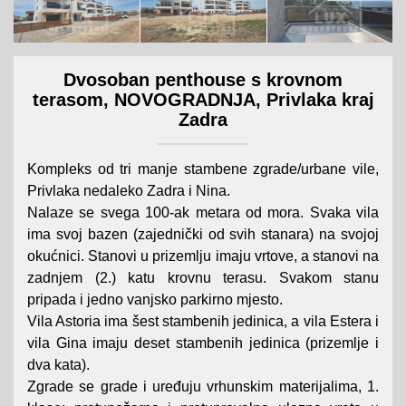
Dvosoban penthouse s krovnom
terasom, NOVOGRADNJA, Privlaka kraj
Zadra
Kompleks od tri manje stambene zgrade/urbane vile,
Privlaka nedaleko Zadra i Nina.
Nalaze se svega 100-ak metara od mora. Svaka vila
ima svoj bazen (zajednički od svih stanara) na svojoj
okućnici. Stanovi u prizemlju imaju vrtove, a stanovi na
zadnjem (2.) katu krovnu terasu. Svakom stanu
pripada i jedno vanjsko parkirno mjesto.
Vila Astoria ima šest stambenih jedinica, a vila Estera i
vila Gina imaju deset stambenih jedinica (prizemlje i
dva kata).
Zgrade se grade i uređuju vrhunskim materijalima, 1.