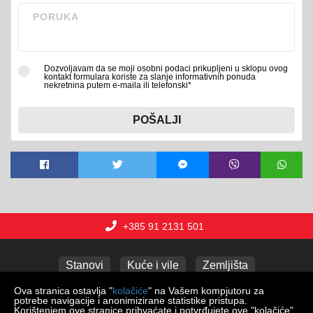
Dozvoljavam da se moji osobni podaci prikupljeni u sklopu ovog
kontakt formulara koriste za slanje informativnih ponuda
nekretnina putem e-maila ili telefonski*
POŠALJI
+385 91 2131 501
Stanovi
Kuće i vile
Zemljišta
Poslovni prostori
Apartmani
Garaže
Ova stranica ostavlja "
kolačiće
" na Vašem kompjutoru za
potrebe navigacije i anonimizirane statistike pristupa.
Korištenjem ove stranice prihvaćate i potvrđujete ove "kolačiće".