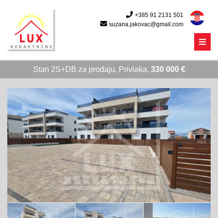
+385 91 2131 501
suzana.jakovac@gmail.com
Menu
Stan 2S+DB za prodaju, Privlaka,
330 000 €