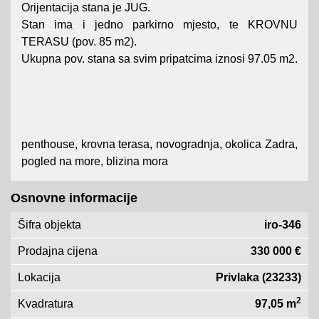
Orijentacija stana je JUG.
Stan ima i jedno parkirno mjesto, te KROVNU
TERASU (pov. 85 m2).
Ukupna pov. stana sa svim pripatcima iznosi 97.05 m2.
penthouse, krovna terasa, novogradnja, okolica Zadra,
pogled na more, blizina mora
Osnovne informacije
Šifra objekta
iro-346
Prodajna cijena
330 000 €
Lokacija
Privlaka (23233)
2
Kvadratura
97,05 m