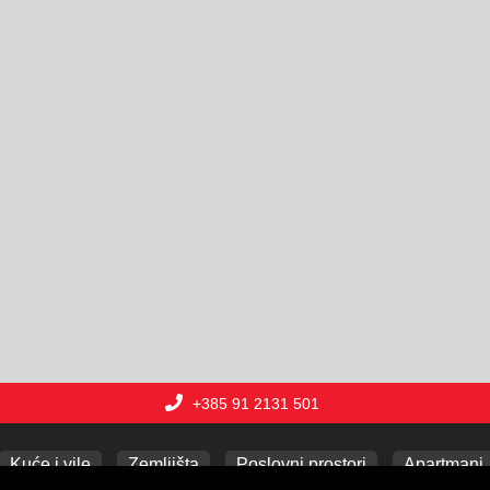
+385 91 2131 501
Kuće i vile
Zemljišta
Poslovni prostori
Apartmani