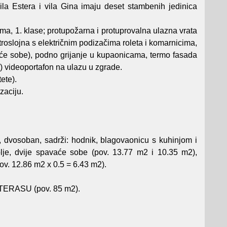
ila Estera i vila Gina imaju deset stambenih jedinica
ma, 1. klase; protupožarna i protuprovalna ulazna vrata
 troslojna s električnim podizačima roleta i komarnicima,
će sobe), podno grijanje u kupaonicama, termo fasada
) videoportafon na ulazu u zgrade.
ete).
zaciju.
osoban, sadrži: hodnik, blagovaonicu s kuhinjom i
je, dvije spavaće sobe (pov. 13.77 m2 i 10.35 m2),
ov. 12.86 m2 x 0.5 = 6.43 m2).
 TERASU (pov. 85 m2).