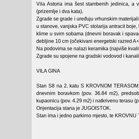
Vila Astoria ima šest stambenih jedinica, a v
(prizemlje i dva kata).
Zgrade se grade i uređuju vrhunskim materijali
u stanove, vanjska PVC stolarija antracit boje,
klime u svim sobama (dnevni boravak i spava
debljine 10 cm (očekivani energetski razred A+
Na podovima se nalazi keramika (najviše kvalit
Zgrade su spojene na gradski vodovod i kanali
VILA GINA
Stan S8 na 2. katu S KROVNOM TERASOM, dv
dnevnim boravkom (pov. 36.84 m2), predsobl
kupaonicu (pov. 4.29 m2) i natkrivenu terasu (p
Orijentacija stana je JUGOISTOK.
Stan ima i jedno parkirno mjesto, te KROVNU