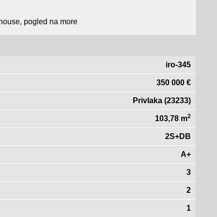
thouse, pogled na more
iro-345
350 000 €
Privlaka (23233)
2
103,78 m
2S+DB
A+
3
2
1