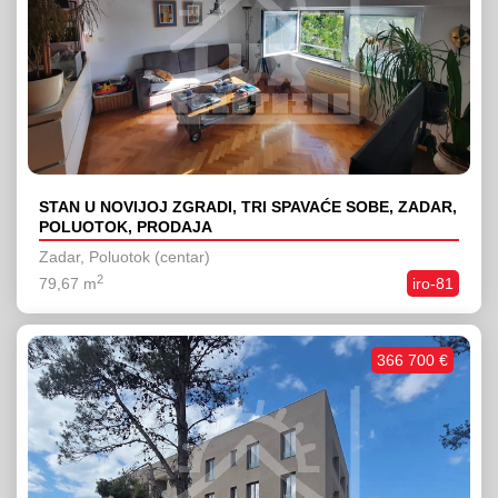
STAN U NOVIJOJ ZGRADI, TRI SPAVAĆE SOBE, ZADAR,
POLUOTOK, PRODAJA
Zadar, Poluotok (centar)
2
79,67 m
iro-81
366 700 €