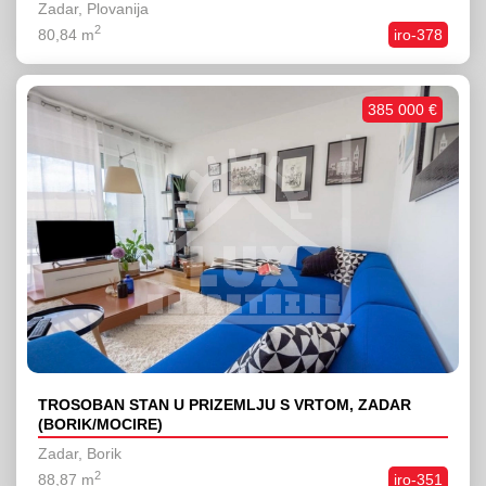
Zadar, Plovanija
2
80,84 m
iro-378
385 000 €
TROSOBAN STAN U PRIZEMLJU S VRTOM, ZADAR
(BORIK/MOCIRE)
Zadar, Borik
2
88,87 m
iro-351