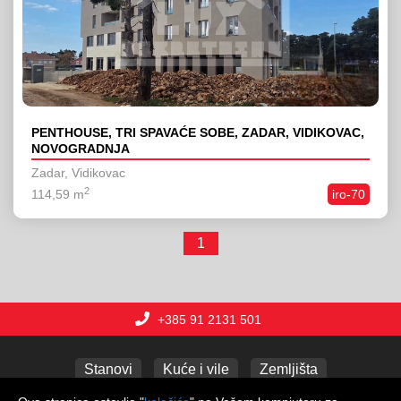
PENTHOUSE, TRI SPAVAĆE SOBE, ZADAR, VIDIKOVAC,
NOVOGRADNJA
Zadar, Vidikovac
2
114,59 m
iro-70
1
+385 91 2131 501
Stanovi
Kuće i vile
Zemljišta