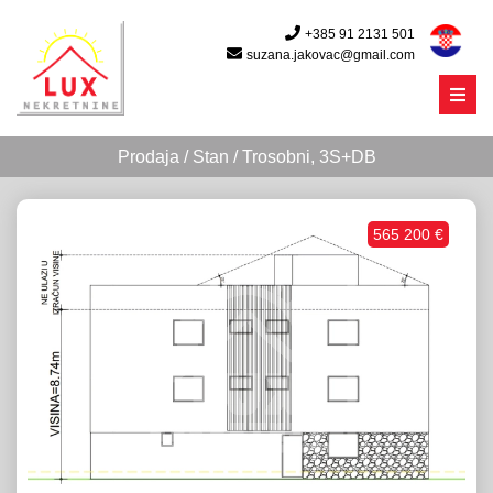
+385 91 2131 501
suzana.jakovac@gmail.com
Menu
Prodaja / Stan / Trosobni, 3S+DB
565 200 €