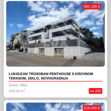
581 100 €
LUKSUZAN TROSOBAN PENTHOUSE S KROVNOM
TERASOM, DIKLO, NOVOGRADNJA
Zadar, Diklo
2
104,04 m
iro-250
518 600 €